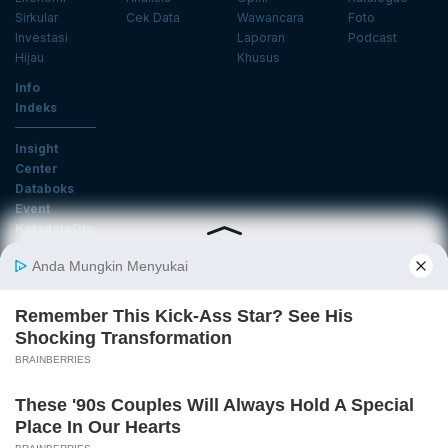
Sirkular
Cek Data
Wawancara
Foto
Investasi
Laporan
Podcast
Hijau
Khusus
Info
Indeks
Insight
Center
Databoks
Event
KatadataOto
Langganan Newsletter
Email
Daftar
Ikuti Kami