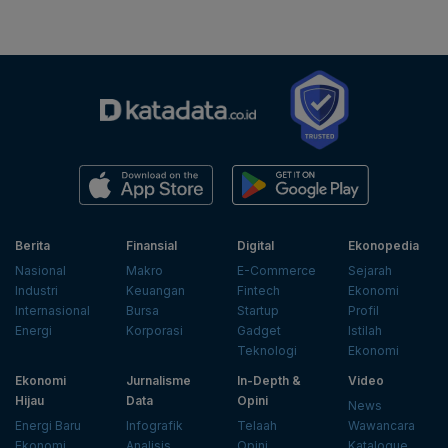
Berita
Finansial
Digital
Ekonopedia
Nasional
Makro
E-Commerce
Sejarah
Industri
Keuangan
Fintech
Ekonomi
Internasional
Bursa
Startup
Profil
Energi
Korporasi
Gadget
Istilah
Teknologi
Ekonomi
Ekonomi
Jurnalisme
In-Depth &
Video
Hijau
Data
Opini
News
Energi Baru
Infografik
Telaah
Wawancara
Ekonomi
Analisis
Opini
Katalogue