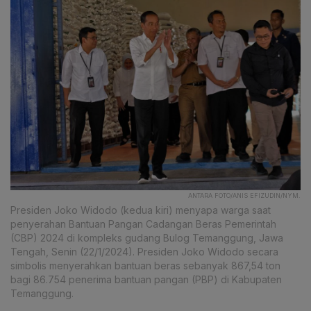
ANTARA FOTO/ANIS EFIZUDIN/NYM.
Presiden Joko Widodo (kedua kiri) menyapa warga saat
penyerahan Bantuan Pangan Cadangan Beras Pemerintah
(CBP) 2024 di kompleks gudang Bulog Temanggung, Jawa
Tengah, Senin (22/1/2024). Presiden Joko Widodo secara
simbolis menyerahkan bantuan beras sebanyak 867,54 ton
bagi 86.754 penerima bantuan pangan (PBP) di Kabupaten
Temanggung.