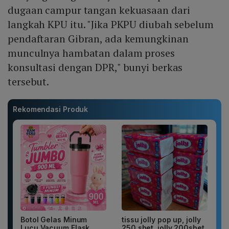
dugaan campur tangan kekuasaan dari
langkah KPU itu. "Jika PKPU diubah sebelum
pendaftaran Gibran, ada kemungkinan
munculnya hambatan dalam proses
konsultasi dengan DPR," bunyi berkas
tersebut.
Rekomendasi Produk
Botol Gelas Minum
tissu jolly pop up, jolly
Lucu Vacuum Flask
250 shet, jolly 200shet