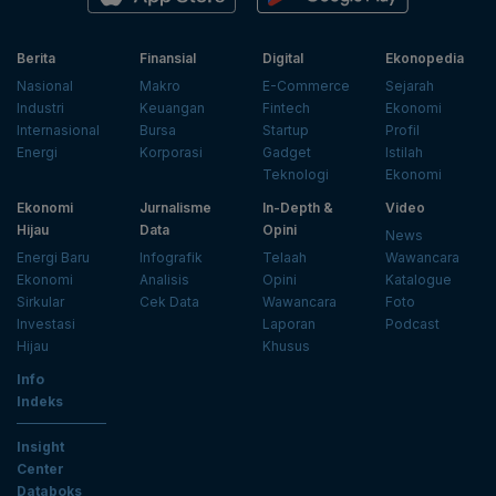
Berita
Finansial
Digital
Ekonopedia
Nasional
Makro
E-Commerce
Sejarah
Industri
Keuangan
Fintech
Ekonomi
Internasional
Bursa
Startup
Profil
Energi
Korporasi
Gadget
Istilah
Teknologi
Ekonomi
Ekonomi
Jurnalisme
In-Depth &
Video
Hijau
Data
Opini
News
Energi Baru
Infografik
Telaah
Wawancara
Ekonomi
Analisis
Opini
Katalogue
Sirkular
Cek Data
Wawancara
Foto
Investasi
Laporan
Podcast
Hijau
Khusus
Info
Indeks
Insight
Center
Databoks