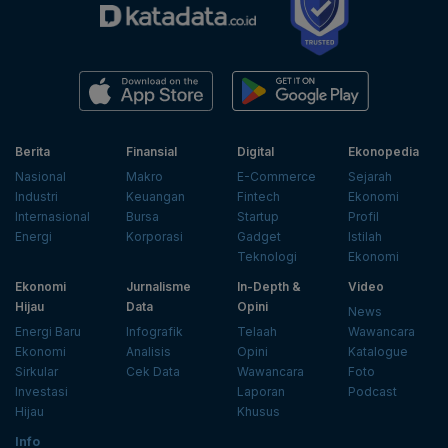
Berita
Finansial
Digital
Ekonopedia
Nasional
Makro
E-Commerce
Sejarah
Industri
Keuangan
Fintech
Ekonomi
Internasional
Bursa
Startup
Profil
Energi
Korporasi
Gadget
Istilah
Teknologi
Ekonomi
Ekonomi
Jurnalisme
In-Depth &
Video
Hijau
Data
Opini
News
Energi Baru
Infografik
Telaah
Wawancara
Ekonomi
Analisis
Opini
Katalogue
Sirkular
Cek Data
Wawancara
Foto
Investasi
Laporan
Podcast
Hijau
Khusus
Info