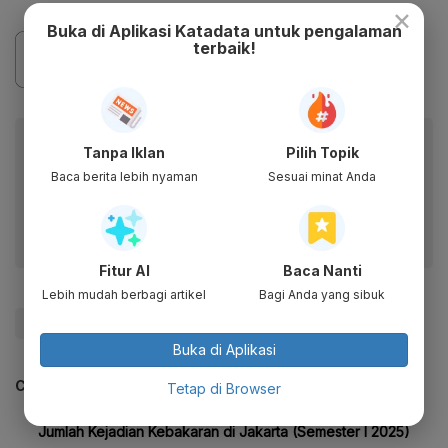
×
Buka di Aplikasi Katadata untuk pengalaman
terbaik!
Baca artikel ini lewat aplikasi mobile.
Tanpa Iklan
Pilih Topik
Dapatkan pengalaman membaca lebih nyaman dan nikmati
Baca berita lebih nyaman
Sesuai minat Anda
fitur menarik lainnya lewat aplikasi mobile Katadata.
Fitur AI
Baca Nanti
Lebih mudah berbagi artikel
Bagi Anda yang sibuk
#Kebakaran
#Gudang Peluru
#Update Me
Buka di Aplikasi
CEK JUGA DATA INI
Tetap di Browser