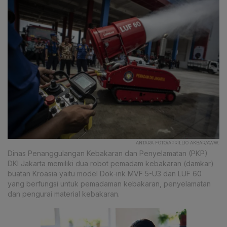
ANTARA FOTO/APRILLIO AKBAR/AWW.
Dinas Penanggulangan Kebakaran dan Penyelamatan (PKP)
DKI Jakarta memiliki dua robot pemadam kebakaran (damkar)
buatan Kroasia yaitu model Dok-ink MVF 5-U3 dan LUF 60
yang berfungsi untuk pemadaman kebakaran, penyelamatan
dan pengurai material kebakaran.