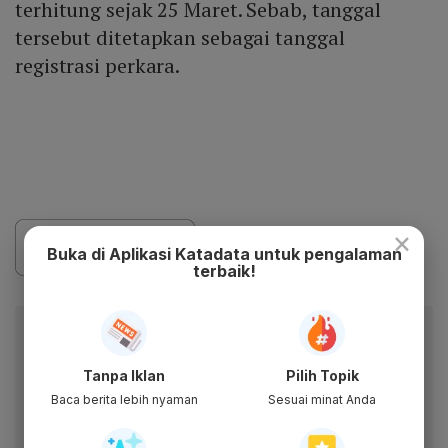
terhitung sejak 25 Maret. Sebab, tanggal
tersebut ditetapkan sebagai tanggal
registrasi perkara.
×
Buka di Aplikasi Katadata untuk pengalaman
terbaik!
Baca artikel ini lewat aplikasi mobile.
Dapatkan pengalaman membaca lebih nyaman dan nikmati
Tanpa Iklan
Pilih Topik
fitur menarik lainnya lewat aplikasi mobile Katadata.
Baca berita lebih nyaman
Sesuai minat Anda