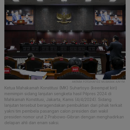
ANTARA FOTO/HAFIDZ MUBARAK A/NYM.
Ketua Mahakamah Konstitusi (MK) Suhartoyo (keempat kiri)
memimpin sidang lanjutan sengketa hasil Pilpres 2024 di
Mahkamah Konstitusi, Jakarta, Kamis (4/4/2024). Sidang
lanjutan tersebut beragendakan pembuktian dari pihak terkait
yakni tim pembela pasangan calon presiden dan wakil
presiden nomor urut 2 Prabowo-Gibran dengan menghadirkan
delapan ahli dan enam saksi.