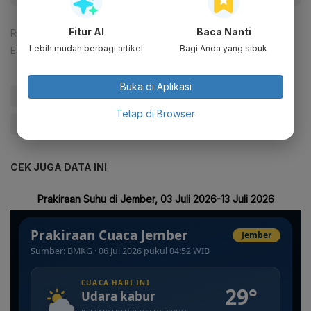
Fitur AI
Baca Nanti
Reporter:
Ade Rosman
Lebih mudah berbagi artikel
Bagi Anda yang sibuk
Editor:
Tia Dwitiani Komalasari
Buka di Aplikasi
#sidang mk
#Anies
#ASN
#Sengketa pilpres
Tetap di Browser
#Pilpres 2024
#Update Me
CEK JUGA DATA INI