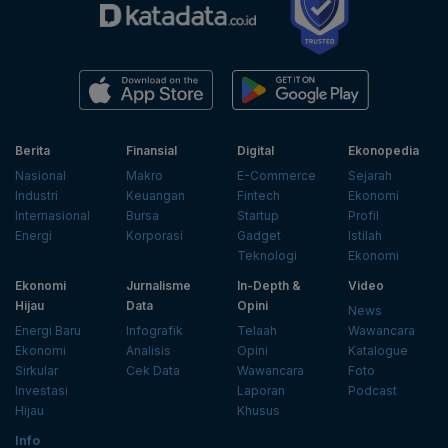
Berita
Finansial
Digital
Ekonopedia
Nasional
Makro
E-Commerce
Sejarah
Industri
Keuangan
Fintech
Ekonomi
Internasional
Bursa
Startup
Profil
Energi
Korporasi
Gadget
Istilah
Teknologi
Ekonomi
Ekonomi
Jurnalisme
In-Depth &
Video
Hijau
Data
Opini
News
Energi Baru
Infografik
Telaah
Wawancara
Ekonomi
Analisis
Opini
Katalogue
Sirkular
Cek Data
Wawancara
Foto
Investasi
Laporan
Podcast
Hijau
Khusus
Info