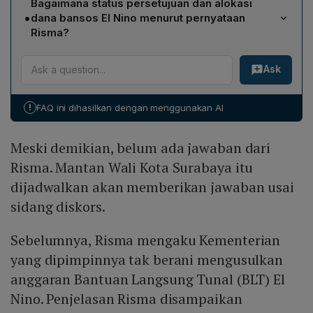
Bagaimana status persetujuan dan alokasi
mengajukan anggaran BLT El Nino karena belum
dalam proses pembagian bansos meski persetujuan
•
dana bansos El Nino menurut pernyataan
memiliki kepastian mengenai kondisi keuangan yang
sudah ada, menuding kemungkinan kurangnya
Risma?
memungkinkan pendanaan tersebut. Ia menegaskan hal
keterlibatan atau kehadiran publiknya dalam distribusi
Risma menyebutkan bahwa BLT El Nino telah disetujui
serupa pernah terjadi pada tahun-tahun sebelumnya,
tersebut.
Ask
DPR pada akhir 2023 melalui kesimpulan rapat kerja
sehingga kementerian memilih menunggu kejelasan
Komisi VIII dengan Mensos pada 7 November 2023. Ia
fiskal sebelum mengusulkan alokasi dana.
menekankan bahwa 98,5% belanja Kemensos
!
FAQ ini dihasilkan dengan menggunakan AI
dialokasikan untuk program bansos, namun total
anggaran turun dari Rp 87,2 triliun (2023) menjadi Rp
Meski demikian, belum ada jawaban dari
79,2 triliun (2024) karena BLT El Nino tidak masuk
dalam anggaran 2024.
Risma. Mantan Wali Kota Surabaya itu
dijadwalkan akan memberikan jawaban usai
sidang diskors.
Sebelumnya, Risma mengaku Kementerian
yang dipimpinnya tak berani mengusulkan
anggaran Bantuan Langsung Tunal (BLT) El
Nino. Penjelasan Risma disampaikan