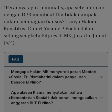
"Perannya agak minimalis, apa setelah raker
dengan DPR membuat Ibu tidak nampak
dalam pembagian bansos?" tanya Hakim
Konstitusi Daniel Yusmic P Foekh dalam
sidang sengketa Pilpres di MK, Jakarta, Jumat
(5/4).
FAQ
Mengapa Hakim MK menyoroti peran Menteri
•
Sosial Tri Rismaharini dalam penyaluran
bansos El Nino?
Hakim MK menilai peran Risma tampak sangat minimalis
Apa alasan Risma menyatakan bahwa
setelah rapat kerja (raker) dengan DPR yang
•
Kementerian Sosial tidak berani mengusulkan
menghasilkan kesepakatan penyaluran BLT El Nino.
anggaran BLT El Nino?
Dalam sidang sengketa Pilpres, Hakim Daniel Yusmic P
Risma menjelaskan bahwa Kemensos tidak berani
Foekh menanyakan mengapa Ibu Risma tidak tampak