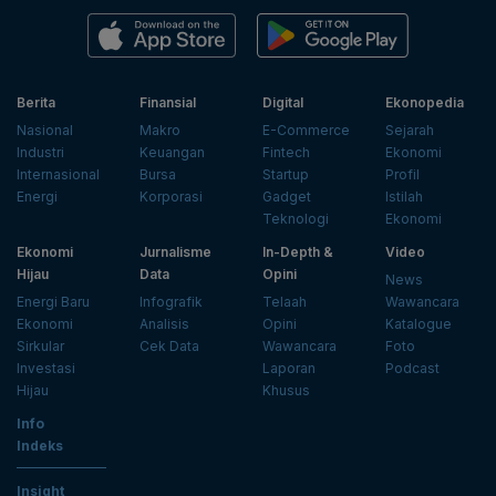
Berita
Finansial
Digital
Ekonopedia
Nasional
Makro
E-Commerce
Sejarah
Industri
Keuangan
Fintech
Ekonomi
Internasional
Bursa
Startup
Profil
Energi
Korporasi
Gadget
Istilah
Teknologi
Ekonomi
Ekonomi
Jurnalisme
In-Depth &
Video
Hijau
Data
Opini
News
Energi Baru
Infografik
Telaah
Wawancara
Ekonomi
Analisis
Opini
Katalogue
Sirkular
Cek Data
Wawancara
Foto
Investasi
Laporan
Podcast
Hijau
Khusus
Info
Indeks
Insight