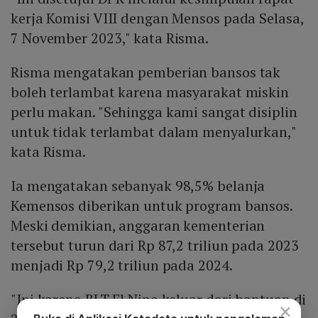
kerja Komisi VIII dengan Mensos pada Selasa,
7 November 2023," kata Risma.
Risma mengatakan pemberian bansos tak
boleh terlambat karena masyarakat miskin
perlu makan. "Sehingga kami sangat disiplin
untuk tidak terlambat dalam menyalurkan,"
kata Risma.
Ia mengatakan sebanyak 98,5% belanja
Kemensos diberikan untuk program bansos.
Meski demikian, anggaran kementerian
tersebut turun dari Rp 87,2 triliun pada 2023
menjadi Rp 79,2 triliun pada 2024.
"Ini karena BLT El Nino keluar dari bantuan di
×