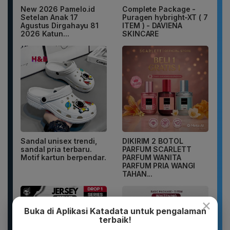
New 2026 Pamelo.id
Complete Package -
Setelan Anak 17
Puragen hybright-XT ( 7
Agustus Dirgahayu 81
ITEM ) - DAVIENA
2026 Katun...
SKINCARE
Sandal unisex trendi,
DIKIRIM 2 BOTOL
sandal pria terbaru.
PARFUM SCARLETT
Motif kartun berpendar.
PARFUM WANITA
PARFUM PRIA WANGI
TAHAN...
×
Buka di Aplikasi Katadata untuk pengalaman
terbaik!