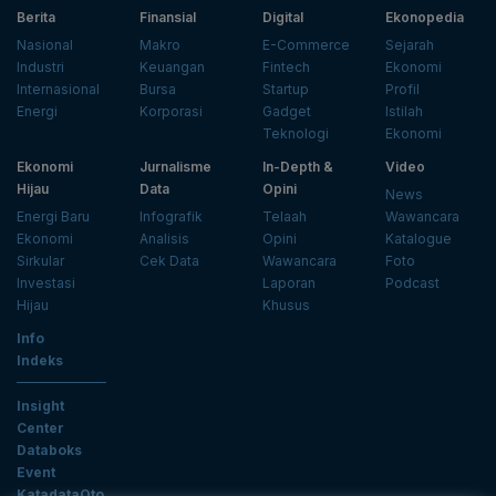
Berita
Finansial
Digital
Ekonopedia
Nasional
Makro
E-Commerce
Sejarah
Industri
Keuangan
Fintech
Ekonomi
Internasional
Bursa
Startup
Profil
Energi
Korporasi
Gadget
Istilah
Teknologi
Ekonomi
Ekonomi
Jurnalisme
In-Depth &
Video
Hijau
Data
Opini
News
Energi Baru
Infografik
Telaah
Wawancara
Ekonomi
Analisis
Opini
Katalogue
Sirkular
Cek Data
Wawancara
Foto
Investasi
Laporan
Podcast
Hijau
Khusus
Info
Indeks
Insight
Center
Databoks
Event
KatadataOto