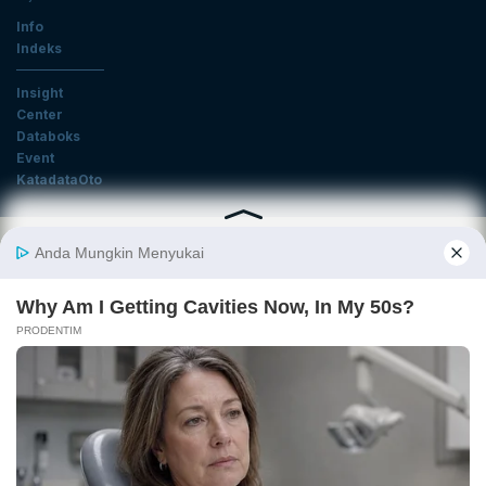
Info
Indeks
Insight
Center
Databoks
Event
KatadataOto
Langganan Newsletter
Email
Daftar
Ikuti Kami
Tentang Katadata
Advertising
Karier
Pedoman Media Siber
Kebijakan Privasi
Disclaimer
Hubungi Kami
©2026 Katadata. Hak cipta dilindungi Undang-undang.