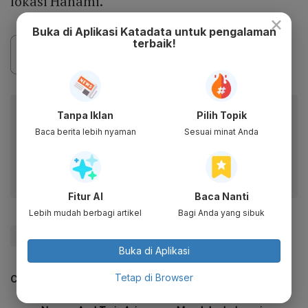
lokasi Hanami.
×
Buka di Aplikasi Katadata untuk pengalaman
terbaik!
Baca artikel ini lewat aplikasi mobile.
Tanpa Iklan
Pilih Topik
Baca berita lebih nyaman
Sesuai minat Anda
Dapatkan pengalaman membaca lebih nyaman dan nikmati
fitur menarik lainnya lewat aplikasi mobile Katadata.
Fitur AI
Baca Nanti
Lebih mudah berbagi artikel
Bagi Anda yang sibuk
#bunga sakura
#Jepang
#Keep Me on Trend
Buka di Aplikasi
Tetap di Browser
CEK JUGA DATA INI