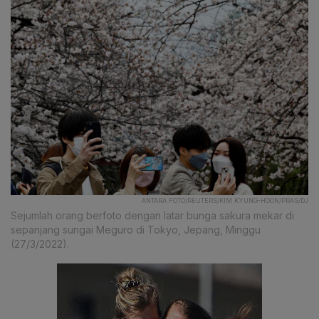
ANTARA FOTO/REUTERS/KIM KYUNG-HOON/PRAS/DJ
Sejumlah orang berfoto dengan latar bunga sakura mekar di
sepanjang sungai Meguro di Tokyo, Jepang, Minggu
(27/3/2022).