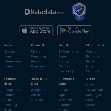
Berita
Finansial
Digital
Ekonopedia
Nasional
Makro
E-Commerce
Sejarah
Industri
Keuangan
Fintech
Ekonomi
Internasional
Bursa
Startup
Profil
Energi
Korporasi
Gadget
Istilah
Teknologi
Ekonomi
Ekonomi
Jurnalisme
In-Depth &
Video
Hijau
Data
Opini
News
Energi Baru
Infografik
Telaah
Wawancara
Ekonomi
Analisis
Opini
Katalogue
Sirkular
Cek Data
Wawancara
Foto
Investasi
Laporan
Podcast
Hijau
Khusus