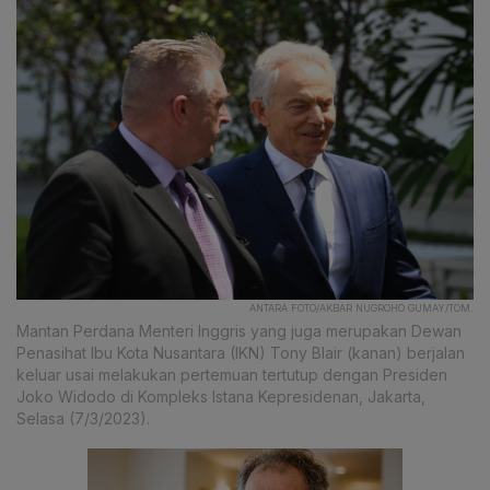
ANTARA FOTO/AKBAR NUGROHO GUMAY/TOM.
Mantan Perdana Menteri Inggris yang juga merupakan Dewan
Penasihat Ibu Kota Nusantara (IKN) Tony Blair (kanan) berjalan
keluar usai melakukan pertemuan tertutup dengan Presiden
Joko Widodo di Kompleks Istana Kepresidenan, Jakarta,
Selasa (7/3/2023).