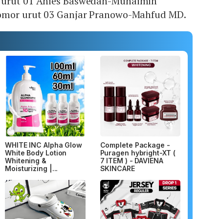
 urut 01 Anies Baswedan-Muhaimin
nomor urut 03 Ganjar Pranowo-Mahfud MD.
WHITE INC Alpha Glow
Complete Package -
White Body Lotion
Puragen hybright-XT (
Whitening &
7 ITEM ) - DAVIENA
Moisturizing |...
SKINCARE