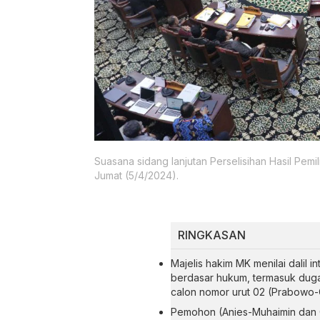
Suasana sidang lanjutan Perselisihan Hasil Pem
Jumat (5/4/2024).
RINGKASAN
Majelis hakim MK menilai dalil 
berdasar hukum, termasuk dug
calon nomor urut 02 (Prabowo-
Pemohon (Anies-Muhaimin dan G