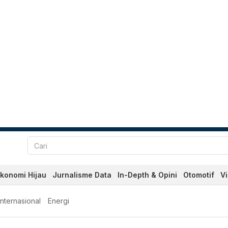
konomi Hijau
Jurnalisme Data
In-Depth & Opini
Otomotif
V
Internasional
Energi