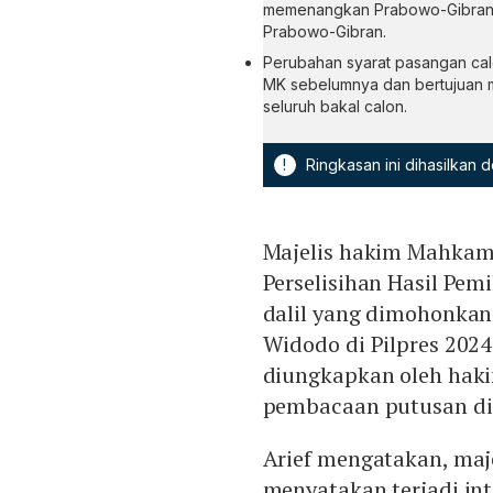
memenangkan Prabowo-Gibran s
Prabowo-Gibran.
Perubahan syarat pasangan cal
MK sebelumnya dan bertujuan m
seluruh bakal calon.
!
Ringkasan ini dihasilkan
Majelis hakim Mahkam
Perselisihan Hasil Pe
dalil yang dimohonkan 
Widodo di Pilpres 2024
diungkapkan oleh hakim
pembacaan putusan di 
Arief mengatakan, maj
menyatakan terjadi in