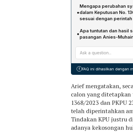
Majelis Hakim, yang dipimpi
Mengapa perubahan sya
intervensi presiden tida
•
dalam Keputusan No. 1
tersebut tidak tepat dan 
sesuai dengan perintah
atau diskualifikasi peser
Perubahan syarat tersebu
Apa tuntutan dan hasil
•
90/PUU-XXI/2023. Majelis 
pasangan Anies-Muhaim
kekosongan hukum, sehing
Kedua paslon meminta MK
tanpa menimbulkan ketidak
menetapkan Prabowo‑Gib
suara ulang tanpa meliba
Perkara 1/PHPU.PRES-XXII
!
FAQ ini dihasilkan dengan
MK menolak dalil-dalil me
atau intervensi yang sah.
Arief mengatakan, sec
calon yang ditetapka
1368/2023 dan PKPU 23
telah diperintahkan 
Tindakan KPU justru d
adanya kekosongan h