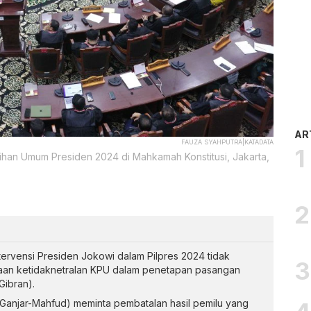
AR
FAUZA SYAHPUTRA|KATADATA
ilihan Umum Presiden 2024 di Mahkamah Konstitusi, Jakarta,
intervensi Presiden Jokowi dalam Pilpres 2024 tidak
aan ketidaknetralan KPU dalam penetapan pasangan
Gibran).
anjar-Mahfud) meminta pembatalan hasil pemilu yang