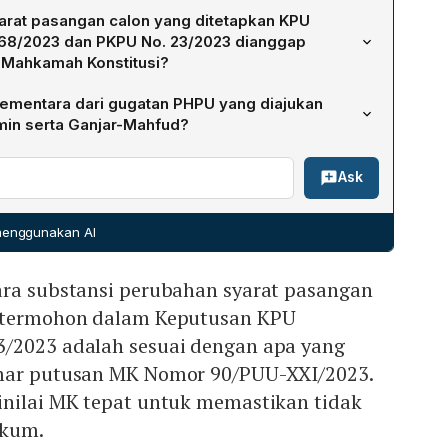
n hakim konstitusi Arief Hidayat, menilai bahwa dalil
rat pasangan calon yang ditetapkan KPU
k berdasar secara hukum. Mereka menyatakan bahwa klaim
368/2023 dan PKPU No. 23/2023 dianggap
tidak dapat dijadikan dasar untuk memohon pembatalan
 Mahkamah Konstitusi?
ta Pemilihan Umum Presiden dan Wakil Presiden 2024.
t dianggap konsisten dengan amar putusan MK Nomor
 sementara dari gugatan PHPU yang diajukan
menilai tindakan KPU tepat untuk menghindari
in serta Ganjar-Mahfud?
ga syarat baru diberlakukan kepada semua bakal calon
 membatalkan Keputusan KPU No. 360 Tahun 2024 yang
netralan.
Ask
ran sebagai pemenang, serta mengadakan pemungutan
tkan mereka. Gugatan mereka terdaftar dengan Nomor
/2024 dan 2/PHPU.PRES-XXII/2024. Hingga putusan ini,
 menggunakan AI
reka, menyatakan tidak terbukti adanya keberpihakan
ara substansi perubahan syarat pasangan
n termohon dalam Keputusan KPU
/2023 adalah sesuai dengan apa yang
amar putusan MK Nomor 90/PUU-XXI/2023.
inilai MK tepat untuk memastikan tidak
ukum.