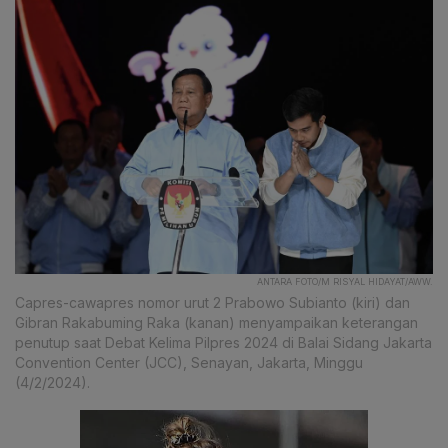
ANTARA FOTO/M RISYAL HIDAYAT/AWW.
Capres-cawapres nomor urut 2 Prabowo Subianto (kiri) dan
Gibran Rakabuming Raka (kanan) menyampaikan keterangan
penutup saat Debat Kelima Pilpres 2024 di Balai Sidang Jakarta
Convention Center (JCC), Senayan, Jakarta, Minggu
(4/2/2024).