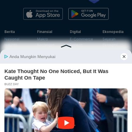
Berita
Finansial
Digital
Ekonopedia
Nasional
Makro
E-Commerce
Sejarah
Industri
Keuangan
Fintech
Ekonomi
Internasional
Bursa
Startup
Profil
Energi
Korporasi
Gadget
Istilah
Teknologi
Ekonomi
Ekonomi
Jurnalisme
In-Depth &
Video
Hijau
Data
Opini
News
Energi Baru
Infografik
Telaah
Wawancara
Ekonomi
Analisis
Opini
Katalogue
Sirkular
Cek Data
Wawancara
Foto
Investasi
Laporan
Podcast
Hijau
Khusus
Info
Indeks