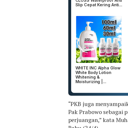
CLOSS Waterproof Anti
Slip Cepat Kering Anti...
WHITE INC Alpha Glow
White Body Lotion
Whitening &
Moisturizing |...
“PKB juga menyampaik
Pak Prabowo sebagai p
perjuangan,” kata Muh
Rabu (24/4).