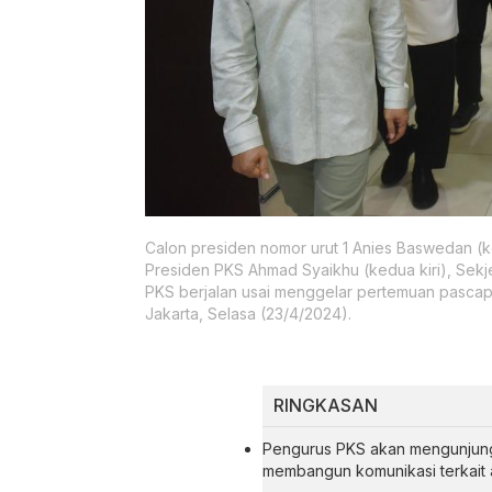
Calon presiden nomor urut 1 Anies Baswedan (k
Presiden PKS Ahmad Syaikhu (kedua kiri), Sekj
PKS berjalan usai menggelar pertemuan pascapu
Jakarta, Selasa (23/4/2024).
RINGKASAN
Pengurus PKS akan mengunjungi
membangun komunikasi terkait