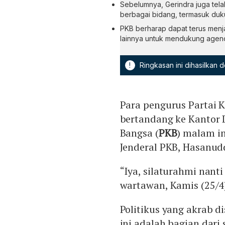
Sebelumnya, Gerindra juga tel
berbagai bidang, termasuk duk
PKB berharap dapat terus menja
lainnya untuk mendukung age
!
Ringkasan ini dihasilkan
Para pengurus Partai K
bertandang ke Kantor 
Bangsa (
PKB
) malam in
Jenderal PKB, Hasanud
“Iya, silaturahmi nant
wartawan, Kamis (25/4
Politikus yang akrab 
ini adalah bagian dari