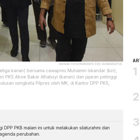
AR
ANTARA FOTO/INDRIANTO EKO SUWARSO/FOC.
etiga kanan) bersama cawapres Muhaimin Iskandar (kiri),
en PKS Aboe Bakar Alhabsyi (kanan) dan jajaran petinggi
tusan sengketa Pilpres oleh MK, di Kantor DPP PKS,
 DPP PKB malam ini untuk melakukan silaturahmi dan
 agenda perubahan.