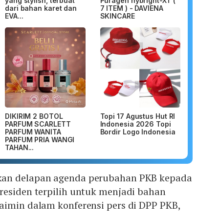
yang stylish, terbuat
Puragen hybright-XT (
dari bahan karet dan
7 ITEM ) - DAVIENA
EVA...
SKINCARE
DIKIRIM 2 BOTOL
Topi 17 Agustus Hut RI
PARFUM SCARLETT
Indonesia 2026 Topi
PARFUM WANITA
Bordir Logo Indonesia
PARFUM PRIA WANGI
TAHAN...
an delapan agenda perubahan PKB kepada
residen terpilih untuk menjadi bahan
aimin dalam konferensi pers di DPP PKB,