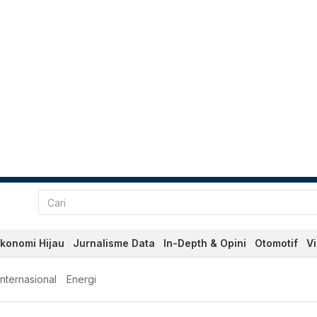
konomi Hijau
Jurnalisme Data
In-Depth & Opini
Otomotif
V
Internasional
Energi