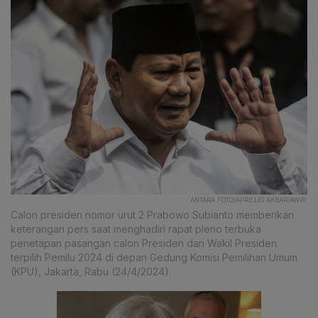
ANTARA FOTO/APRILLIO AKBAR/AWW.
Calon presiden nomor urut 2 Prabowo Subianto memberikan
keterangan pers saat menghadiri rapat pleno terbuka
penetapan pasangan calon Presiden dan Wakil Presiden
terpilih Pemilu 2024 di depan Gedung Komisi Pemilihan Umum
(KPU), Jakarta, Rabu (24/4/2024).