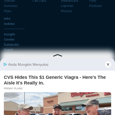
Sirkular
Cek Data
Wawancara
Foto
Investasi
Laporan
Podcast
Hijau
Khusus
Info
Indeks
Insight
Center
Databoks
Event
KatadataOto
Langganan Newsletter
Email
Daftar
Ikuti Kami
Tentang Katadata
Advertising
Karier
Pedoman Media Siber