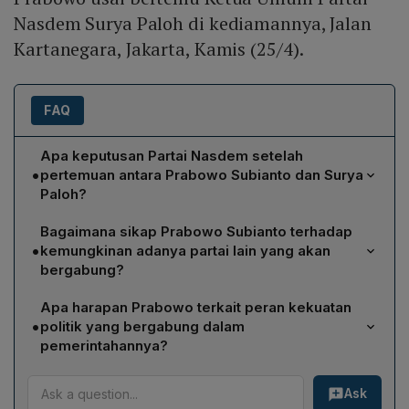
Nasdem Surya Paloh di kediamannya, Jalan
Kartanegara, Jakarta, Kamis (25/4).
FAQ
Apa keputusan Partai Nasdem setelah
•
pertemuan antara Prabowo Subianto dan Surya
Paloh?
Partai Nasdem menyatakan dukungannya untuk koalisi
Bagaimana sikap Prabowo Subianto terhadap
pemerintahan baru Prabowo‑Gibran, keputusan yang
•
kemungkinan adanya partai lain yang akan
diambil setelah perenungan cukup lama dan
bergabung?
disampaikan oleh Ketua Umum Surya Paloh dalam
Prabowo menyatakan tidak menutup kemungkinan
pertemuan di kediaman Prabowo.
Apa harapan Prabowo terkait peran kekuatan
partai lain akan bergabung ke koalisi, namun ia tidak
•
politik yang bergabung dalam
menyebutkan secara spesifik partai mana yang
pemerintahannya?
dimaksud dan menegaskan bahwa perkembangannya
Prabowo berharap semua kekuatan yang bergabung
akan dilihat nanti.
Ask
dapat bekerja bersama rakyat untuk menciptakan