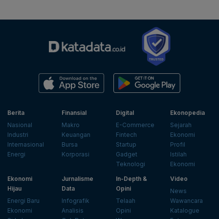
Berita
Finansial
Digital
Ekonopedia
Nasional
Makro
E-Commerce
Sejarah
Industri
Keuangan
Fintech
Ekonomi
Internasional
Bursa
Startup
Profil
Energi
Korporasi
Gadget
Istilah
Teknologi
Ekonomi
Ekonomi
Jurnalisme
In-Depth &
Video
Hijau
Data
Opini
News
Energi Baru
Infografik
Telaah
Wawancara
Ekonomi
Analisis
Opini
Katalogue