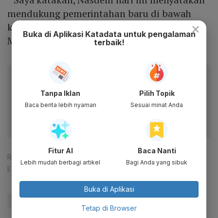
mendukung pemerintahan baru di bawah
×
kepemimpinan Bapak Prabowo Subianto dan
Buka di Aplikasi Katadata untuk pengalaman
Mas Gibran,” ujar Surya.
terbaik!
Baca artikel ini lewat aplikasi mobile.
Dapatkan pengalaman membaca lebih nyaman dan nikmati
Tanpa Iklan
Pilih Topik
fitur menarik lainnya lewat aplikasi mobile Katadata.
Baca berita lebih nyaman
Sesuai minat Anda
Fitur AI
Baca Nanti
Reporter:
Amelia Yesidora
Lebih mudah berbagi artikel
Bagi Anda yang sibuk
Editor:
Ameidyo Daud Nasution
Buka di Aplikasi
#Prabowo
#PKB
#Nasdem
#Update Me
Tetap di Browser