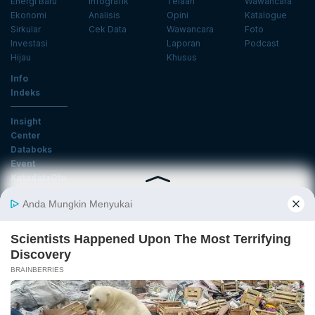
Energi Baru
Infografik
Telaah
Wawancara
Ekonomi
Analisis
Opini
Katalogue
Sirkular
Cek Data
Wawancara
Foto
Investasi
Laporan
Podcast
Hijau
Khusus
Info
Indeks
Insight
Center
Databoks
Event
KatadataOto
Langganan Newsletter
Email
Daftar
Ikuti Kami