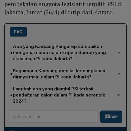
pembekalan anggota legislatif terpilih PSI di
Jakarta, Jumat (26/4) dikutip dari
Antara
.
FAQ
Apa yang Kaesang Pangarep sampaikan
•
mengenai nama calon kepala daerah yang
akan maju Pilkada Jakarta?
Kaesang mengaku telah mengantongi nama calon
Bagaimana Kaesang menilai kemungkinan
•
kepala daerah untuk Pilkada Jakarta dan menegaskan
dirinya maju dalam Pilkada Jakarta?
bahwa nama tersebut akan diumumkan pada waktu
Kaesang menyatakan akan menilai dinamika politik
yang tepat.
Langkah apa yang diambil PSI terkait
terlebih dahulu; saat ini ia masih dalam proses
•
pendaftaran calon dalam Pilkada serentak
konsolidasi dengan partai di Koalisi Indonesia Maju dan
2024?
belum memutuskan secara definitif.
PSI membuka pendaftaran bagi masyarakat yang ingin
Ask
maju di Pilkada 2024 dengan target ikut dalam
pemilihan di seluruh daerah, termasuk kota, kabupaten,
maupun provinsi, serta mengundang kadernya untuk