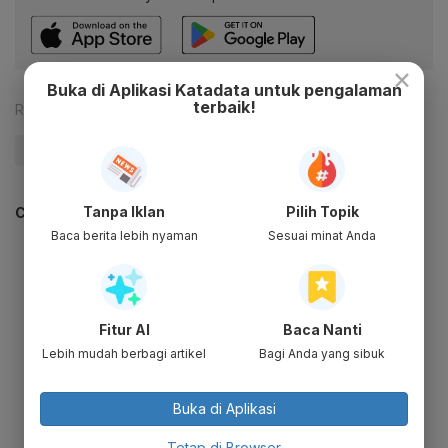
×
Buka di Aplikasi Katadata untuk pengalaman
terbaik!
Reporter:
Antara
#Kaesang
#PSI
#Jakarta
#Update Me
Tanpa Iklan
Pilih Topik
CEK JUGA DATA INI
Baca berita lebih nyaman
Sesuai minat Anda
Fitur AI
Baca Nanti
Lebih mudah berbagi artikel
Bagi Anda yang sibuk
Buka di Aplikasi
Tetap di Browser