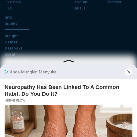
Investasi
Laporan
Podcast
Hijau
Khusus
Info
Indeks
Insight
Center
Databoks
Event
KatadataOto
Langganan Newsletter
Email
Daftar
Ikuti Kami
Tentang Katadata
Advertising
Karier
Pedoman Media Siber
Kebijakan Privasi
Disclaimer
Hubungi Kami