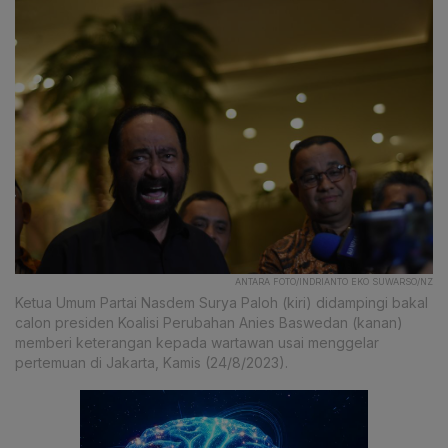
ANTARA FOTO/INDRIANTO EKO SUWARSO/NZ
Ketua Umum Partai Nasdem Surya Paloh (kiri) didampingi bakal
calon presiden Koalisi Perubahan Anies Baswedan (kanan)
memberi keterangan kepada wartawan usai menggelar
pertemuan di Jakarta, Kamis (24/8/2023).