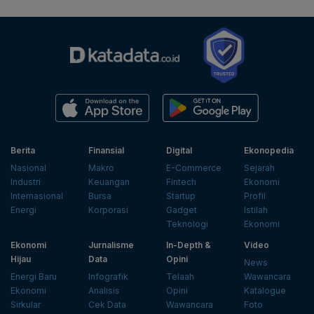
Berita
Finansial
Digital
Ekonopedia
Nasional
Makro
E-Commerce
Sejarah
Industri
Keuangan
Fintech
Ekonomi
Internasional
Bursa
Startup
Profil
Energi
Korporasi
Gadget
Istilah
Teknologi
Ekonomi
Ekonomi
Jurnalisme
In-Depth &
Video
Hijau
Data
Opini
News
Energi Baru
Infografik
Telaah
Wawancara
Ekonomi
Analisis
Opini
Katalogue
Sirkular
Cek Data
Wawancara
Foto