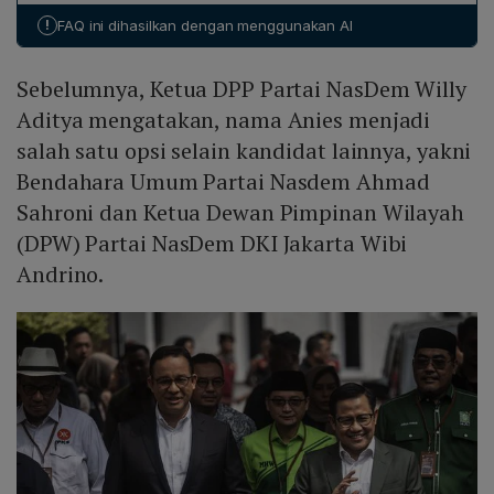
nasional setelah mencalonkan diri pada Pemilihan
!
FAQ ini dihasilkan dengan menggunakan AI
Presiden 2024, sehingga tidak seharusnya didegradasi
menjadi tokoh daerah lagi.
Sebelumnya, Ketua DPP Partai NasDem Willy
Aditya mengatakan, nama Anies menjadi
salah satu opsi selain kandidat lainnya, yakni
Bendahara Umum Partai Nasdem Ahmad
Sahroni dan Ketua Dewan Pimpinan Wilayah
(DPW) Partai NasDem DKI Jakarta Wibi
Andrino.