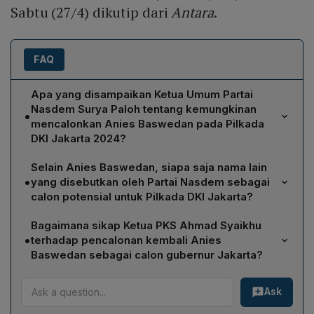
Sabtu (27/4) dikutip dari
Antara
.
FAQ
Apa yang disampaikan Ketua Umum Partai
Nasdem Surya Paloh tentang kemungkinan
•
mencalonkan Anies Baswedan pada Pilkada
DKI Jakarta 2024?
Surya Paloh menyatakan bahwa nama Anies Baswedan
Selain Anies Baswedan, siapa saja nama lain
masih berada dalam kajian internal Partai Nasdem
•
yang disebutkan oleh Partai Nasdem sebagai
sebagai salah satu calon kepala daerah Jakarta. Ia
calon potensial untuk Pilkada DKI Jakarta?
menegaskan bahwa opsi mengusung Anies masih
Willy Aditya, Ketua DPP Partai Nasdem, mengidentifikasi
terbuka, namun keputusan akhir belum ditentukan dan
Bagaimana sikap Ketua PKS Ahmad Syaikhu
dua nama lain yang menjadi opsi utama, yaitu Ahmad
masih memerlukan pertimbangan lebih lanjut.
•
terhadap pencalonan kembali Anies
Sahroni yang menjabat sebagai Bendahara Umum
Baswedan sebagai calon gubernur Jakarta?
Partai Nasdem, serta Wibi Andrino, Ketua Dewan
Ahmad Syaikhu menolak kemungkinan PKS mengusung
Pimpinan Wilayah (DPW) Nasdem DKI Jakarta.
Ask
Anies Baswedan kembali sebagai calon gubernur. Ia
berpendapat bahwa Anies sudah menjadi tokoh