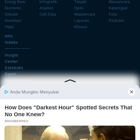
Energi Baru
Infografik
Telaah
Wawancara
Ekonomi
Analisis
Opini
Katalogue
Sirkular
Cek Data
Wawancara
Foto
Investasi
Laporan
Podcast
Hijau
Khusus
Info
Indeks
Insight
Center
Databoks
Event
KatadataOto
Langganan Newsletter
Email
Daftar
Ikuti Kami