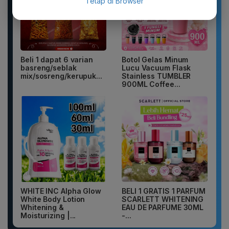
Tetap di Browser
Beli 1 dapat 6 varian
Botol Gelas Minum
basreng/seblak
Lucu Vacuum Flask
mix/sosreng/kerupuk...
Stainless TUMBLER
900ML Coffee...
WHITE INC Alpha Glow
BELI 1 GRATIS 1 PARFUM
White Body Lotion
SCARLETT WHITENING
Whitening &
EAU DE PARFUME 30ML
Moisturizing |...
-...