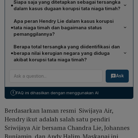
Siapa saja yang ditetapkan sebagai tersangka
•
dalam kasus dugaan korupsi tata niaga timah?
Kejaksaan Agung telah menetapkan 21 orang sebagai
Apa peran Hendry Lie dalam kasus korupsi
tersangka, di antaranya Hendry Lie (beneficiary
•
tata niaga timah dan bagaimana status
ownership PT Tinindo Internusa), Fandy Lingga
pemanggilannya?
(marketing PT TIN), sejumlah pejabat Dinas Energi
Hendry Lie berstatus sebagai beneficiary ownership
Sumber Daya Mineral Provinsi Bangka Belitung, serta
Berapa total tersangka yang diidentifikasi dan
PT Tinindo Internusa, pemilik manfaat smelter timah di
eksekutif dari PT SIP, CV VIP, PT SBS, PT RBT, PT
•
berapa nilai kerugian negara yang diduga
Bangka. Ia telah ditetapkan sebagai tersangka namun
Timah, dan lainnya.
akibat korupsi tata niaga timah?
sampai Jumat (26/4) belum memenuhi panggilan
Penyidik Jampidsus Kejagung telah menetapkan total
Kejagung, sehingga penyidik belum menahannya;
Ask
21 orang tersangka dalam perkara korupsi tata niaga
Kejagung kini telah menjadwalkan pemanggilan ulang.
timah. Kerugian negara yang diperkirakan akibat kasus
ini mencapai sekitar Rp 271 triliun.
!
FAQ ini dihasilkan dengan menggunakan AI
Berdasarkan laman resmi Siwijaya Air,
Hendry ikut adalah salah satu pendiri
Sriwijaya Air bersama Chandra Lie, Johannes
Bunjamin, dan Andy Halim. Maskapai ini