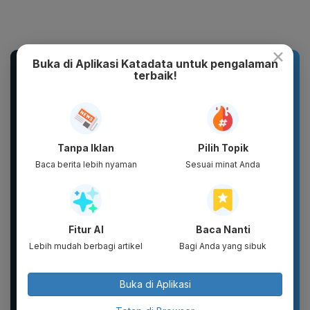
×
Buka di Aplikasi Katadata untuk pengalaman
Rekomendasi Produk
terbaik!
Tanpa Iklan
Pilih Topik
Baca berita lebih nyaman
Sesuai minat Anda
Basic Package -
Complete Package -
Puragen hybrid-XT ( 5
Puragen hybright-XT ( 7
Fitur AI
Baca Nanti
ITEM ) - DAVIENA
ITEM ) - DAVIENA
SKINCARE
SKINCARE
Lebih mudah berbagi artikel
Bagi Anda yang sibuk
Buka di Aplikasi