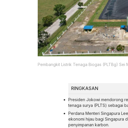
Pembangkit Listrik Tenaga Biogas (PLTBg) Sei 
RINGKASAN
Presiden Jokowi mendorong reali
tenaga surya (PLTS) sebagai ba
Perdana Menteri Singapura Lee
ekonomi hijau bagi Singapura 
penyimpanan karbon.