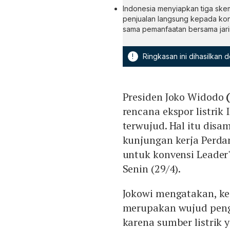
Indonesia menyiapkan tiga skema
penjualan langsung kepada konsu
sama pemanfaatan bersama jaring
!
Ringkasan ini dihasilkan
Presiden Joko Widodo
(
rencana ekspor listrik
terwujud. Hal itu dis
kunjungan kerja Perda
untuk konvensi Leader'
Senin (29/4).
Jokowi mengatakan, keg
merupakan wujud penge
karena sumber listrik y