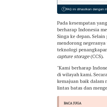
Pte Ltd dalam proyek PLTS s
pemanfaatan bersama jaring
kapasitas total 50 MW, lebi
!
FAQ ini dihasilkan dengan
24 MW, dengan pembagia
untuk Sembcorp.
Pada kesempatan yang
berharap Indonesia me
Singa ke depan. Selain p
mendorong negeranya u
teknologi penangkapa
capture storage
(CCS).
"Kami berharap Indone
di wilayah kami. Secar
kemajuan baik dalam m
lintas batas dan meng
BACA JUGA