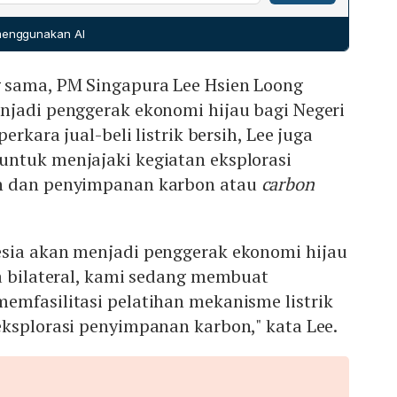
enilai US$64 juta (sekitar Rp1,03 triliun). Proyek memiliki
an tenaga listrik untuk transaksi lintas negara.
h dari dua kali kebutuhan listrik IKN yang diperkirakan
 menggunakan AI
n saham 51% untuk PLN Nusantara Renewables dan 49%
 sama, PM Singapura Lee Hsien Loong
njadi penggerak ekonomi hijau bagi Negeri
erkara jual-beli listrik bersih, Lee juga
ntuk menjajaki kegiatan eksplorasi
n dan penyimpanan karbon atau
carbon
sia akan menjadi penggerak ekonomi hijau
a bilateral, kami sedang membuat
emfasilitasi pelatihan mekanisme listrik
eksplorasi penyimpanan karbon," kata Lee.