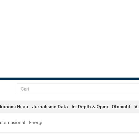
konomi Hijau
Jurnalisme Data
In-Depth & Opini
Otomotif
V
Internasional
Energi