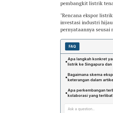
pembangkit listrik ten
"Rencana ekspor listri
investasi industri hij
pernyataannya seusai 
FAQ
Apa langkah konkret ya
•
listrik ke Singapura da
Indonesia menyiapkan eksp
Bagaimana skema ekspor
•
2027–2035 dengan target t
keterangan dalam artike
akan menguji penyesuaian
Ada tiga skema utama: Pe
non‑intermittent dari PLTS
Apa perkembangan terba
•
Tenaga Listrik (Wilus) men
mengajukan proposal penye
kolaborasi yang terlibat
memperoleh IUPTL dan IUJ
Pacific Medco, PacificLig
Jokowi mengapresiasi antu
Independent Power Produce
Nusantara. PT PLN Nusant
Ketiga, pemegang Wilus b