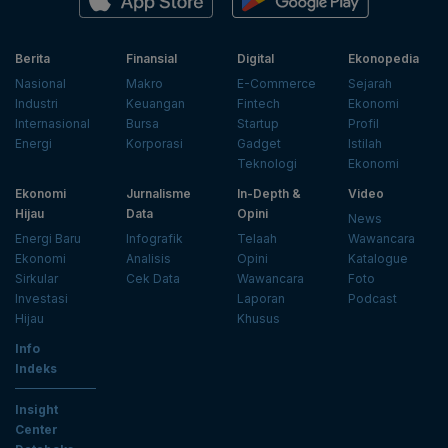
Berita
Finansial
Digital
Ekonopedia
Nasional
Makro
E-Commerce
Sejarah
Industri
Keuangan
Fintech
Ekonomi
Internasional
Bursa
Startup
Profil
Energi
Korporasi
Gadget
Istilah
Teknologi
Ekonomi
Ekonomi
Jurnalisme
In-Depth &
Video
Hijau
Data
Opini
News
Energi Baru
Infografik
Telaah
Wawancara
Ekonomi
Analisis
Opini
Katalogue
Sirkular
Cek Data
Wawancara
Foto
Investasi
Laporan
Podcast
Hijau
Khusus
Info
Indeks
Insight
Center