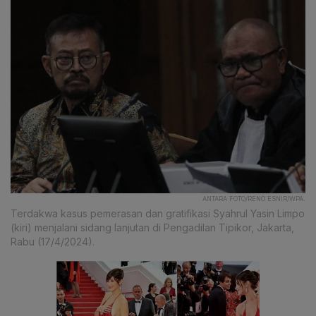
ANTARA FOTO/RENO ESNIR/WPA.
Terdakwa kasus pemerasan dan gratifikasi Syahrul Yasin Limpo
(kiri) menjalani sidang lanjutan di Pengadilan Tipikor, Jakarta,
Rabu (17/4/2024).