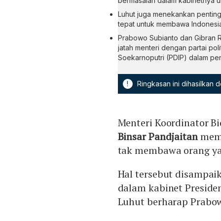
bermasalah dalam kabinetnya un
Luhut juga menekankan pentingn
tepat untuk membawa Indonesia
Prabowo Subianto dan Gibran 
jatah menteri dengan partai po
Soekarnoputri (PDIP) dalam pe
!
Ringkasan ini dihasilkan
Menteri Koordinator B
Binsar Pandjaitan
memi
tak membawa orang ya
Hal tersebut disampai
dalam kabinet Presiden
Luhut berharap Prabowo