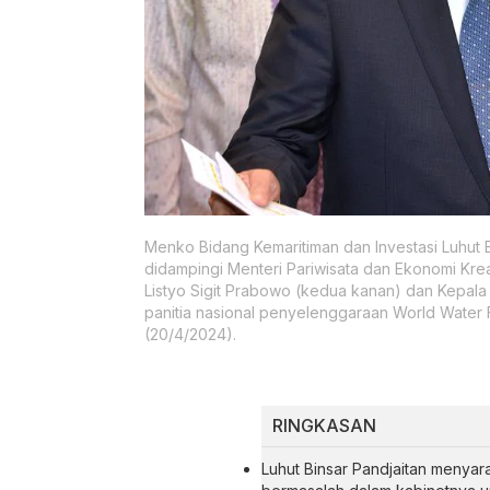
Menko Bidang Kemaritiman dan Investasi Luhut 
didampingi Menteri Pariwisata dan Ekonomi Kreat
Listyo Sigit Prabowo (kedua kanan) dan Kepala 
panitia nasional penyelenggaraan World Water 
(20/4/2024).
RINGKASAN
Luhut Binsar Pandjaitan menya