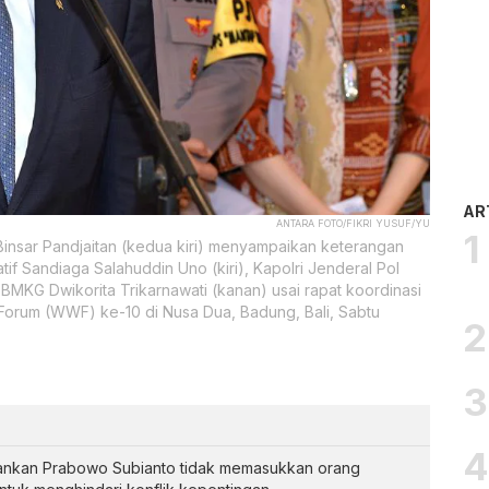
AR
ANTARA FOTO/FIKRI YUSUF/YU
Binsar Pandjaitan (kedua kiri) menyampaikan keterangan
if Sandiaga Salahuddin Uno (kiri), Kapolri Jenderal Pol
BMKG Dwikorita Trikarnawati (kanan) usai rapat koordinasi
Forum (WWF) ke-10 di Nusa Dua, Badung, Bali, Sabtu
rankan Prabowo Subianto tidak memasukkan orang