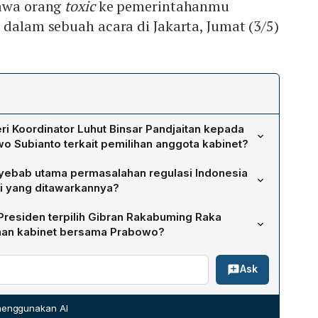
bawa orang
toxic
ke pemerintahanmu
 dalam sebuah acara di Jakarta, Jumat (3/5)
i Koordinator Luhut Binsar Pandjaitan kepada
wo Subianto terkait pemilihan anggota kabinet?
rabowo tidak memasukkan orang yang bermasalah atau
yebab utama permasalahan regulasi Indonesia
pemerintahan, mengingat pengalamannya selama sepuluh
i yang ditawarkannya?
Ia mengharapkan Prabowo selektif dalam memilih tim,
permasalahan regulasi muncul karena adanya aturan
rfungsi optimal tanpa mengundang potensi konflik
Presiden terpilih Gibran Rakabuming Raka
 kepentingan nasional. Solusinya adalah meningkatkan
an kabinet bersama Prabowo?
unan dan penerapan regulasi, sehingga kebijakan publik
minta masukan dari senior‑senior, tokoh‑tokoh, serta
uan pembangunan dan kepentingan negara.
Ask
k, termasuk Ketua Umum PDIP Megawati Soekarnoputri. Ia
ihak, tanpa terkecuali, akan dilibatkan dalam
menghasilkan susunan menteri yang representatif dan
 menggunakan AI