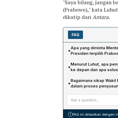
"Saya bilang, jangan 
(Prabowo)," kata Luhut
dikutip dari
Antara
.
FAQ
Apa yang diminta Menter
•
Presiden terpilih Prabo
Luhut menekankan agar P
Menurut Luhut, apa pen
•
bersifat toxic ke dalam 
ke depan dan apa solus
tahun di kabinet Jokowi. 
Luhut berpendapat bahwa 
sehingga kabinet dapat be
Bagaimana sikap Wakil 
•
yang bertentangan dengan
internal.
dalam proses penyusun
transparansi dalam penyus
Gibran menyatakan akan me
dapat selaras dengan tuj
ketua‑ketua partai politi
menegaskan bahwa semua p
penyusunan kabinet demi 
!
FAQ ini dihasilkan dengan
komprehensif.