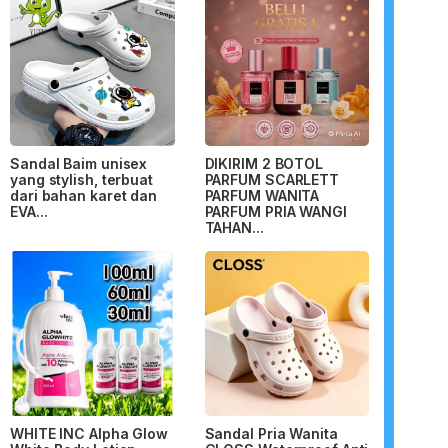
Sandal Baim unisex
DIKIRIM 2 BOTOL
yang stylish, terbuat
PARFUM SCARLETT
dari bahan karet dan
PARFUM WANITA
EVA...
PARFUM PRIA WANGI
TAHAN...
WHITE INC Alpha Glow
Sandal Pria Wanita