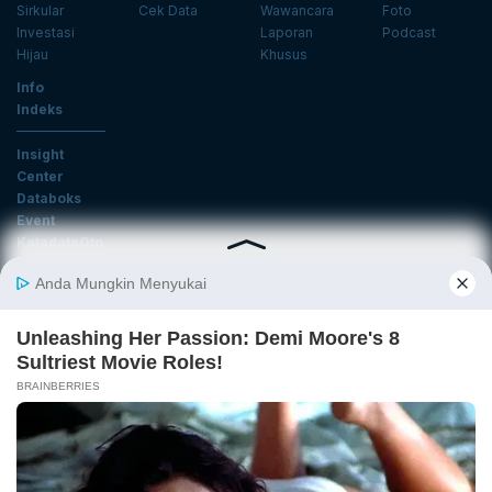
Sirkular
Cek Data
Wawancara
Foto
Investasi
Laporan
Podcast
Hijau
Khusus
Info
Indeks
Insight
Center
Databoks
Event
KatadataOto
Langganan Newsletter
Email
Daftar
Ikuti Kami
Tentang Katadata
Advertising
Karier
Pedoman Media Siber