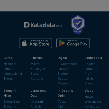
Berita
Finansial
Digital
Ekonopedia
Nasional
Makro
E-Commerce
Sejarah
Industri
Keuangan
Fintech
Ekonomi
Internasional
Bursa
Startup
Profil
Energi
Korporasi
Gadget
Istilah
Teknologi
Ekonomi
Ekonomi
Jurnalisme
In-Depth &
Video
Hijau
Data
Opini
News
Energi Baru
Infografik
Telaah
Wawancara
Ekonomi
Analisis
Opini
Katalogue