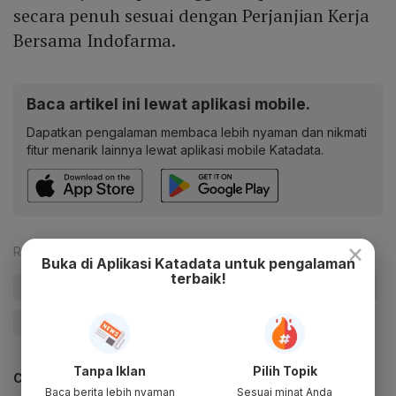
secara penuh sesuai dengan Perjanjian Kerja
Bersama Indofarma.
Baca artikel ini lewat aplikasi mobile.
Dapatkan pengalaman membaca lebih nyaman dan nikmati
fitur menarik lainnya lewat aplikasi mobile Katadata.
×
Reporter:
Antara
Buka di Aplikasi Katadata untuk pengalaman
terbaik!
#Indofarma
#Erick Thohir
#BUMN
#Menteri BUMN
#Update Me
Tanpa Iklan
Pilih Topik
CEK JUGA DATA INI
Baca berita lebih nyaman
Sesuai minat Anda