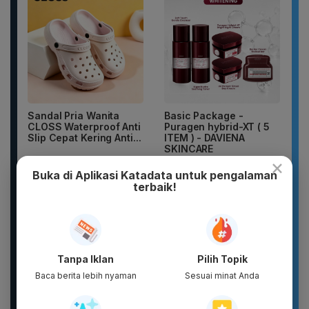
Sandal Pria Wanita
Basic Package -
CLOSS Waterproof Anti
Puragen hybrid-XT ( 5
Slip Cepat Kering Anti...
ITEM ) - DAVIENA
SKINCARE
×
Buka di Aplikasi Katadata untuk pengalaman
terbaik!
Tanpa Iklan
Pilih Topik
Baca berita lebih nyaman
Sesuai minat Anda
WHITE INC Alpha Glow
Sandal unisex trendi,
White Body Lotion
sandal pria terbaru.