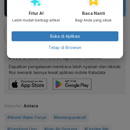
Whitening &
Motif kartun berpendar.
Moisturizing |...
Fitur AI
Baca Nanti
Lebih mudah berbagi artikel
Bagi Anda yang sibuk
Buka di Aplikasi
Tetap di Browser
Baca artikel ini lewat aplikasi mobile.
Dapatkan pengalaman membaca lebih nyaman dan nikmati
fitur menarik lainnya lewat aplikasi mobile Katadata.
Reporter:
Antara
#World Water Forum
#Kemenparekraf
#Sandiaga Uno
#Hari Air Sedunia
#Update Me