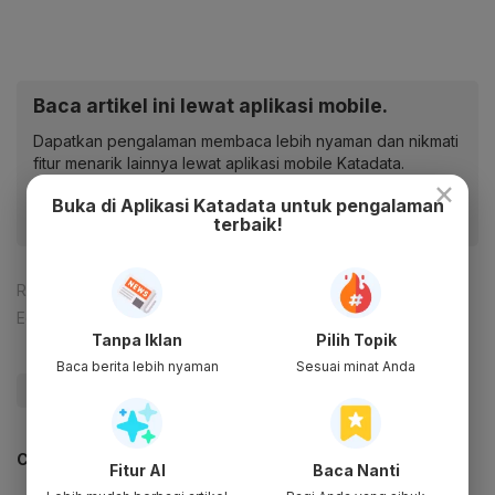
Baca artikel ini lewat aplikasi mobile.
Dapatkan pengalaman membaca lebih nyaman dan nikmati
fitur menarik lainnya lewat aplikasi mobile Katadata.
×
Buka di Aplikasi Katadata untuk pengalaman
terbaik!
Reporter:
Amelia Yesidora
Editor:
Ameidyo Daud Nasution
Tanpa Iklan
Pilih Topik
Baca berita lebih nyaman
Sesuai minat Anda
#Anies
#Luhut
#Prabowo
#Update Me
CEK JUGA DATA INI
Fitur AI
Baca Nanti