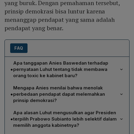
yang buruk. Dengan pemahaman tersebut,
prinsip demokrasi bisa luntur karena
menanggap pendapat yang sama adalah
pendapat yang benar.
FAQ
Apa tanggapan Anies Baswedan terhadap
•
pernyataan Luhut tentang tidak membawa
orang toxic ke kabinet baru?
Anies menilai pernyataan Luhut dapat mengurangi
Mengapa Anies menilai bahwa menolak
prinsip demokrasi. Ia menekankan bahwa perbedaan
•
perbedaan pendapat dapat melemahkan
pikiran dan gagasan harus dihormati, bukan dianggap
prinsip demokrasi?
buruk atau "racun". Menurut Anies, pemerintah
Anies berpendapat bahwa demokrasi bergantung
seharusnya melihat perbedaan sebagai hal yang wajar,
Apa alasan Luhut mengusulkan agar Presiden
pada kebebasan berpendapat dan penghormatan
bukan sebagai penyebab kerusakan, sehingga tidak
•
terpilih Prabowo Subianto lebih selektif dalam
terhadap variasi gagasan. Jika pemerintah
menghilangkan ruang bagi pendapat yang beragam.
memilih anggota kabinetnya?
menyamakan semua pendapat dengan "pendapat