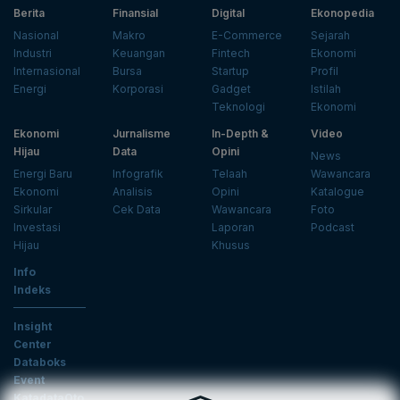
Berita
Finansial
Digital
Ekonopedia
Nasional
Makro
E-Commerce
Sejarah
Industri
Keuangan
Fintech
Ekonomi
Internasional
Bursa
Startup
Profil
Energi
Korporasi
Gadget
Istilah
Teknologi
Ekonomi
Ekonomi
Jurnalisme
In-Depth &
Video
Hijau
Data
Opini
News
Energi Baru
Infografik
Telaah
Wawancara
Ekonomi
Analisis
Opini
Katalogue
Sirkular
Cek Data
Wawancara
Foto
Investasi
Laporan
Podcast
Hijau
Khusus
Info
Indeks
Insight
Center
Databoks
Event
KatadataOto