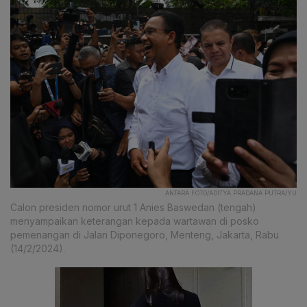
ANTARA FOTO/ADITYA PRADANA PUTRA/YU
Calon presiden nomor urut 1 Anies Baswedan (tengah)
menyampaikan keterangan kepada wartawan di posko
pemenangan di Jalan Diponegoro, Menteng, Jakarta, Rabu
(14/2/2024).