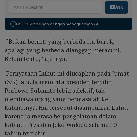
Luhut mengingatkan bahwa regulasi yang bertentangan
yang benar" dan menyingkirkan yang berbeda, maka
Ask
dengan kepentingan nasional menjadi masalah utama
ruang dialog terbatas dan nilai toleransi tergerus.
Indonesia ke depan. Dengan menghindari orang
Akibatnya, demokrasi menjadi sekadar formalitas tanpa
"toxic" dan menempatkan personel yang tepat, ia
keberagaman pemikiran yang menjadi dasarnya.
!
FAQ ini dihasilkan dengan menggunakan AI
yakin pemerintah dapat meningkatkan transparansi,
memperbaiki regulasi, dan mempercepat pencapaian
“Bukan berarti yang berbeda itu buruk,
target Indonesia menjadi ekonomi terbesar keempat
pada 2045.
apalagi yang berbeda dianggap meracuni.
Belum tentu,” ujarnya.
Pernyataan Luhut ini diucapkan pada Jumat
(3/5) lalu. Ia meminta presiden terpilih
Prabowo Subianto lebih selektif, tak
membawa orang yang bermasalah ke
kabinetnya. Hal tersebut disampaikan Luhut
karena ia merasa berpengalaman dalam
kabinet Presiden Joko Widodo selama 10
tahun terakhir.