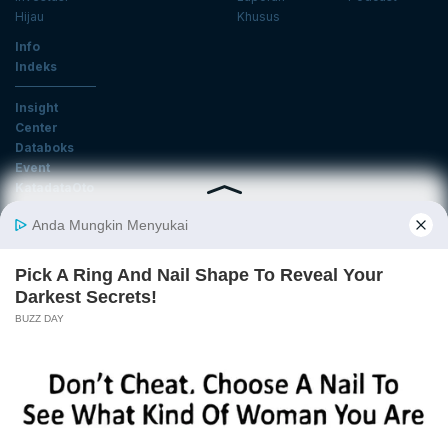
Hijau
Khusus
Info
Indeks
Insight
Center
Databoks
Event
KatadataOto
Langganan Newsletter
Email
Daftar
Ikuti Kami
Tentang Katadata
Advertising
Karier
Pedoman Media Siber
Kebijakan Privasi
Disclaimer
Hubungi Kami