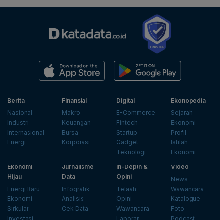
Berita
Finansial
Digital
Ekonopedia
Nasional
Makro
E-Commerce
Sejarah
Industri
Keuangan
Fintech
Ekonomi
Internasional
Bursa
Startup
Profil
Energi
Korporasi
Gadget
Istilah
Teknologi
Ekonomi
Ekonomi
Jurnalisme
In-Depth &
Video
Hijau
Data
Opini
News
Energi Baru
Infografik
Telaah
Wawancara
Ekonomi
Analisis
Opini
Katalogue
Sirkular
Cek Data
Wawancara
Foto
Investasi
Laporan
Podcast