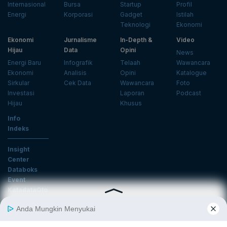
Internasional
Bursa
Startup
Profil
Energi
Korporasi
Gadget
Istilah
Teknologi
Ekonomi
Ekonomi
Jurnalisme
In-Depth &
Video
Hijau
Data
Opini
News
Energi Baru
Infografik
Telaah
Wawancara
Ekonomi
Analisis
Opini
Katalogue
Sirkular
Cek Data
Wawancara
Foto
Investasi
Laporan
Podcast
Hijau
Khusus
Info
Indeks
Insight
Center
Databoks
Event
KatadataOto
Langganan Newsletter