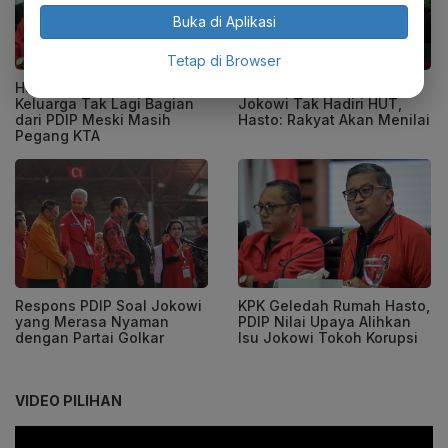
Buka di Aplikasi
Tetap di Browser
Hasto Sebut Jokowi dan
PDIP Tak Persoalkan
Keluarga Tak Lagi Bagian
Jokowi Tak Hadiri HUT,
dari PDIP Meski Masih
Hasto: Rakyat Akan Menilai
Pegang KTA
Respons PDIP Soal Jokowi
KPK Geledah Rumah Hasto,
yang Merasa Nyaman
PDIP Nilai Upaya Alihkan
dengan Partai Golkar
Isu Jokowi Tokoh Korupsi
VIDEO PILIHAN