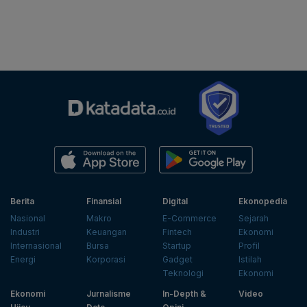
Berita
Finansial
Digital
Ekonopedia
Nasional
Makro
E-Commerce
Sejarah
Industri
Keuangan
Fintech
Ekonomi
Internasional
Bursa
Startup
Profil
Energi
Korporasi
Gadget
Istilah
Teknologi
Ekonomi
Ekonomi
Jurnalisme
In-Depth &
Video