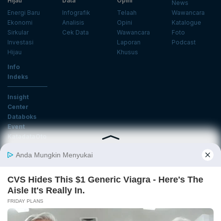
Hijau
Data
Opini
News
Energi Baru
Infografik
Telaah
Wawancara
Ekonomi
Analisis
Opini
Katalogue
Sirkular
Cek Data
Wawancara
Foto
Investasi
Laporan
Podcast
Hijau
Khusus
Info
Indeks
Insight
Center
Databoks
Event
KatadataOto
Langganan Newsletter
Email
Daftar
Ikuti Kami