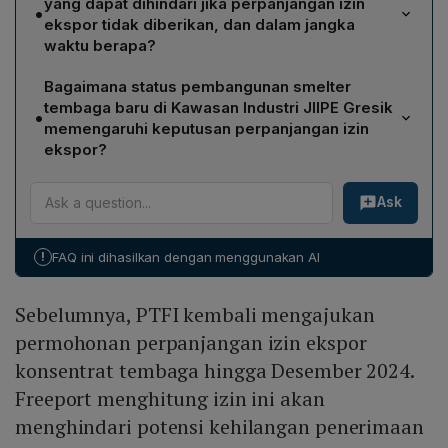
yang dapat dihindari jika perpanjangan izin
•
mempercepat hilirisasi mineral dalam negeri, serta
ekspor tidak diberikan, dan dalam jangka
menghindari potensi kerugian penerimaan negara yang
waktu berapa?
signifikan. Oleh karena itu, ia memutuskan izin ekspor
Menurut pernyataan Direktur Utama PTFI, Tony Wenas,
tersebut diperpanjang.
Bagaimana status pembangunan smelter
kerugian yang dapat dihindari mencapai US$2 miliar
tembaga baru di Kawasan Industri JIIPE Gresik
•
atau sekitar Rp31,7 triliun, dengan nilai tersebut
memengaruhi keputusan perpanjangan izin
terakumulasi antara bulan Juni hingga Desember 2024.
ekspor?
Smelter baru tersebut baru mencapai 92 %
Ask
penyelesaian dan diperkirakan baru dapat beroperasi
secara penuh pada Desember 2024. Karena kapasitas
penyerapan bijih tembaga domestik belum optimal,
!
FAQ ini dihasilkan dengan menggunakan AI
perpanjangan izin ekspor dianggap perlu untuk
menjaga kelancaran aliran ekspor hingga smelter
Sebelumnya, PTFI kembali mengajukan
beroperasi penuh.
permohonan perpanjangan izin ekspor
konsentrat tembaga hingga Desember 2024.
Freeport menghitung izin ini akan
menghindari potensi kehilangan penerimaan