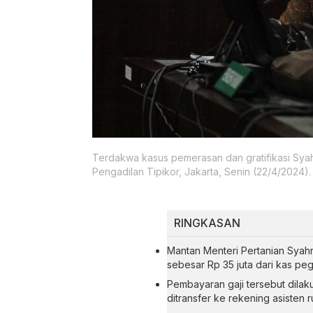
Terdakwa kasus pemerasan dan gratifikasi Syahru
Pengadilan Tipikor, Jakarta, Senin (22/4/2024).
RINGKASAN
Mantan Menteri Pertanian Syahr
sebesar Rp 35 juta dari kas pe
Pembayaran gaji tersebut dilaku
ditransfer ke rekening asisten