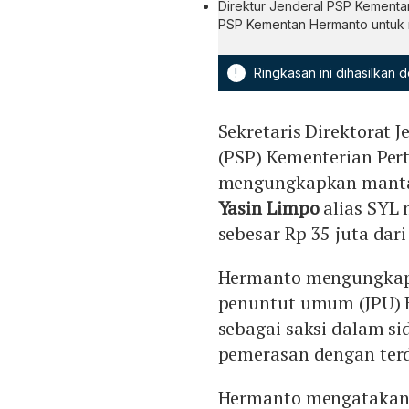
Direktur Jenderal PSP Kementan
PSP Kementan Hermanto untuk 
!
Ringkasan ini dihasilkan
Sekretaris Direktorat 
(PSP) Kementerian Pe
mengungkapkan mantan
Yasin Limpo
alias SYL 
sebesar Rp 35 juta da
Hermanto mengungkapka
penuntut umum (JPU) 
sebagai saksi dalam si
pemerasan dengan ter
Hermanto mengatakan,