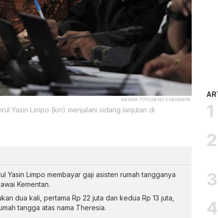
AR
ANTARA FOTO/RENO ESNIR/WPA.
l Yasin Limpo (kiri) menjalani sidang lanjutan di
ul Yasin Limpo membayar gaji asisten rumah tangganya
gawai Kementan.
kan dua kali, pertama Rp 22 juta dan kedua Rp 13 juta,
 rumah tangga atas nama Theresia.