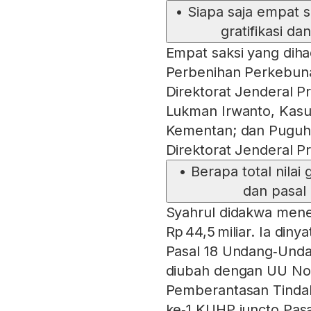
•
Siapa saja empat s
gratifikasi d
Empat saksi yang diha
Perbenihan Perkebuna
Direktorat Jenderal P
Lukman Irwanto, Kas
Kementan; dan Puguh
Direktorat Jenderal P
•
Berapa total nilai
dan pasal
Syahrul didakwa meneri
Rp 44,5 miliar. Ia din
Pasal 18 Undang‑Unda
diubah dengan UU No
Pemberantasan Tindak 
ke‑1 KUHP juncto Pasa