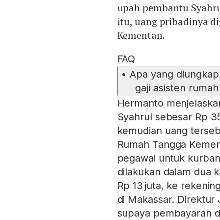
upah pembantu Syahru
itu, uang pribadinya 
Kementan.
FAQ
•
Apa yang diungkap
gaji asisten ruma
Hermanto menjelaskan
Syahrul sebesar Rp 3
kemudian uang terseb
Rumah Tangga Kementa
pegawai untuk kurban
dilakukan dalam dua ka
Rp 13 juta, ke rekeni
di Makassar. Direktur
supaya pembayaran di