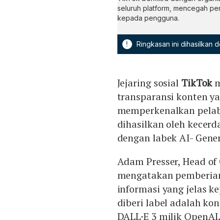
seluruh platform, mencegah pe
kepada pengguna.
!
Ringkasan ini dihasilkan
Jejaring sosial
TikTok
m
transparansi konten ya
memperkenalkan pelab
dihasilkan oleh kecerd
dengan labek AI- Gene
Adam Presser, Head of 
mengatakan pemberian
informasi yang jelas 
diberi label adalah kon
DALL·E 3 milik OpenAI