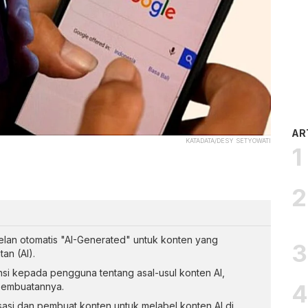
AR
KATADATA/DESY SETYOWATI
an otomatis "AI-Generated" untuk konten yang
an (AI).
nsi kepada pengguna tentang asal-usul konten AI,
pembuatannya.
asi dan pembuat konten untuk melabel konten AI di