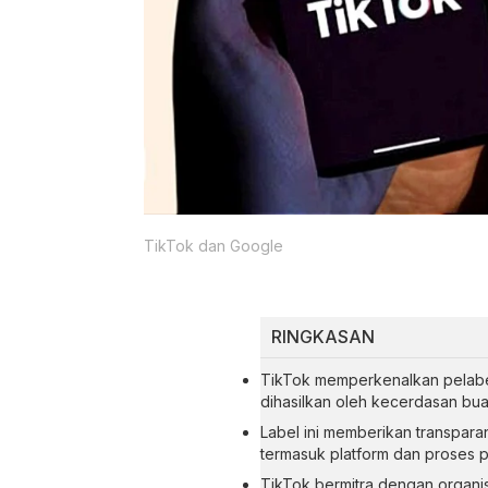
TikTok dan Google
RINGKASAN
TikTok memperkenalkan pelabel
dihasilkan oleh kecerdasan buat
Label ini memberikan transpara
termasuk platform dan proses 
TikTok bermitra dengan organis