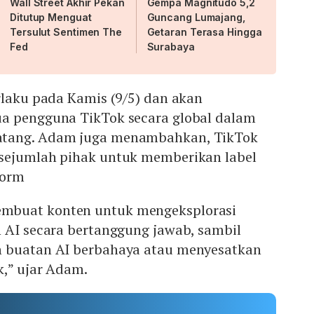
Wall Street Akhir Pekan
Gempa Magnitudo 5,2
Ditutup Menguat
Guncang Lumajang,
Tersulut Sentimen The
Getaran Terasa Hingga
Fed
Surabaya
rlaku pada Kamis (9/5) dan akan
a pengguna TikTok secara global dalam
atang. Adam juga menambahkan, TikTok
sejumlah pihak untuk memberikan label
tform
mbuat konten untuk mengeksplorasi
n AI secara bertanggung jawab, sambil
n buatan AI berbahaya atau menyesatkan
k,” ujar Adam.