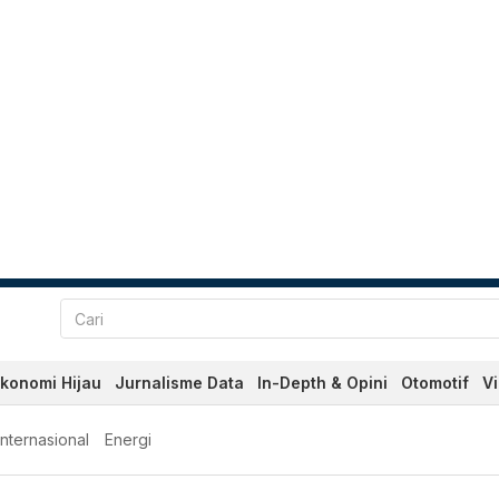
konomi Hijau
Jurnalisme Data
In-Depth & Opini
Otomotif
V
Internasional
Energi