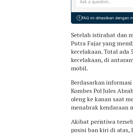
untuk menyelidiki penyeba
Sementara kepolisian, mel
melakukan evakuasi korba
!
FAQ ini dihasilkan dengan
untuk penyelidikan lanjuta
Setelah istirahat dan 
Putra Fajar yang mem
kecelakaan. Total ada 
kecelakaan, di antaran
mobil.
Berdasarkan informasi
Kombes Pol Jules Abra
oleng ke kanan saat m
menabrak kendaraan me
Akibat peristiwa terseb
posisi ban kiri di atas