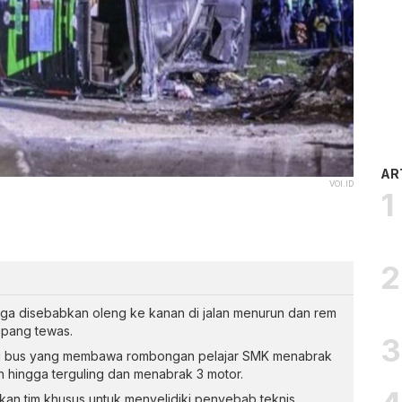
AR
VOI.ID
ga disebabkan oleng ke kanan di jalan menurun dan rem
mpang tewas.
ari bus yang membawa rombongan pelajar SMK menabrak
 hingga terguling dan menabrak 3 motor.
an tim khusus untuk menyelidiki penyebab teknis