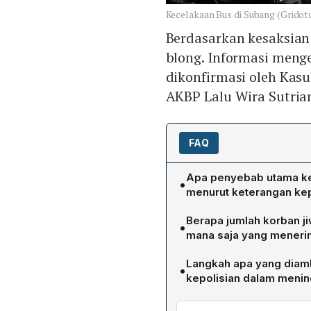
Kecelakaan Bus di Subang (Gridot
Berdasarkan kesaksian 
blong. Informasi menge
dikonfirmasi oleh Kasu
AKBP Lalu Wira Sutria
FAQ
Apa penyebab utama kec
•
menurut keterangan kep
Kepolisian menyatakan bus
Berapa jumlah korban ji
•
blong. Akibatnya bus men
mana saja yang meneri
terguling miring ke kiri, 
Dari 56 penumpang, terkon
berhenti setelah menabrak
Langkah apa yang diamb
•
meninggal di lokasi. Korba
kepolisian dalam menin
Jalancagak, Puskesmas Pa
Kementerian Perhubungan