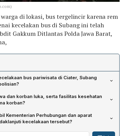
o.com)
warga di lokasi, bus tergelincir karena rem
nai kecelakan bus di Subang ini telah
bdit Gakkum Ditlantas Polda Jawa Barat,
na,
elakaan bus pariwisata di Ciater, Subang
olisian?
 oleng ke kanan saat melintasi jalan menurun karena rem
wa dan korban luka, serta fasilitas kesehatan
abrak kendaraan Feroza dari arah berlawanan, kemudian
ma korban?
menabrak tiga sepeda motor yang parkir, dan akhirnya
firmasi 11 orang tewas, termasuk 4 korban yang
 tiang di bahu jalan di depan Masjid As‑Saadah.
il Kementerian Perhubungan dan aparat
n luka dilarikan ke beberapa fasilitas: Puskesmas
daklanjuti kecelakaan tersebut?
lasari, RSUD Ciereng, dan RS Hamori.
 menurunkan tim khusus beranggotakan empat orang