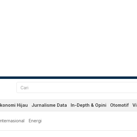
konomi Hijau
Jurnalisme Data
In-Depth & Opini
Otomotif
V
Internasional
Energi