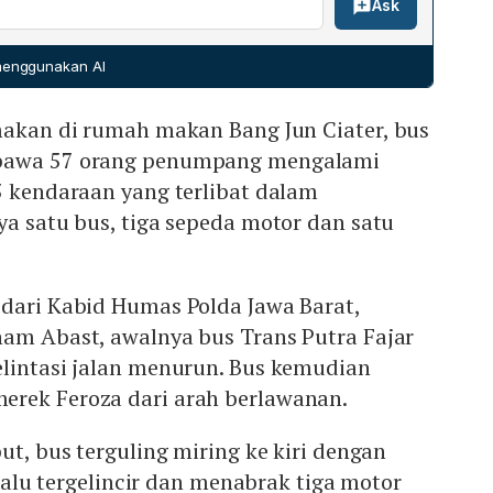
Ask
b teknis kecelakaan, berkoordinasi dengan kepolisian.
alui Kasubdit Gakkum Ditlantas dan Kabid Humas,
n, mengamankan lokasi, dan terus mengumpulkan data
 menggunakan AI
n.
makan di rumah makan Bang Jun Ciater, bus
bawa 57 orang penumpang mengalami
5 kendaraan yang terlibat dalam
ya satu bus, tiga sepeda motor dan satu
 dari Kabid Humas Polda Jawa Barat,
ham Abast, awalnya bus Trans Putra Fajar
elintasi jalan menurun. Bus kemudian
rek Feroza dari arah berlawanan.
ut, bus terguling miring ke kiri dengan
, lalu tergelincir dan menabrak tiga motor