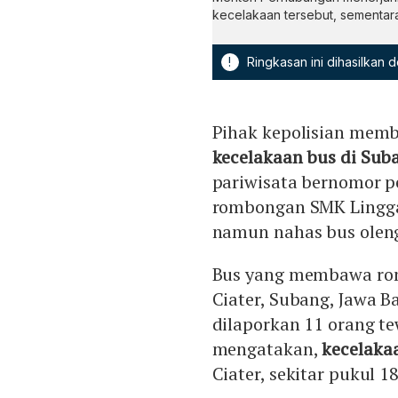
kecelakaan tersebut, sementar
!
Ringkasan ini dihasilkan
Pihak kepolisian memb
kecelakaan bus di Sub
pariwisata bernomor 
rombongan SMK Lingga
namun nahas bus oleng
Bus yang membawa rom
Ciater, Subang, Jawa B
dilaporkan 11 orang t
mengatakan,
kecelaka
Ciater, sekitar pukul 1