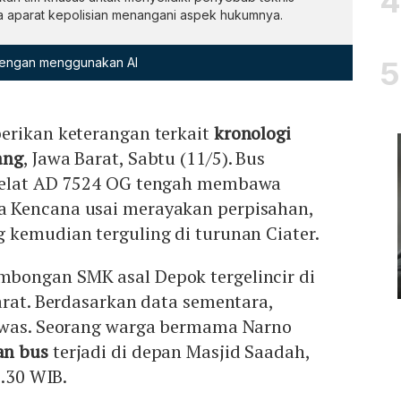
a aparat kepolisian menangani aspek hukumnya.
 dengan menggunakan AI
erikan keterangan terkait
kronologi
ang
, Jawa Barat, Sabtu (11/5). Bus
pelat AD 7524 OG tengah membawa
 Kencana usai merayakan perpisahan,
 kemudian terguling di turunan Ciater.
bongan SMK asal Depok tergelincir di
arat. Berdasarkan data sementara,
ewas. Seorang warga bermama Narno
an bus
terjadi di depan Masjid Saadah,
8.30 WIB.