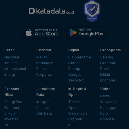
Berita
Finansial
Digital
Ekonopedia
Nasional
Makro
E-Commerce
Sejarah
Industri
Keuangan
Fintech
Ekonomi
Internasional
Bursa
Startup
Profil
Energi
Korporasi
Gadget
Istilah
Teknologi
Ekonomi
Ekonomi
Jurnalisme
In-Depth &
Video
Hijau
Data
Opini
News
Energi Baru
Infografik
Telaah
Wawancara
Ekonomi
Analisis
Opini
Katalogue
Sirkular
Cek Data
Wawancara
Foto
Investasi
Laporan
Podcast
Hijau
Khusus