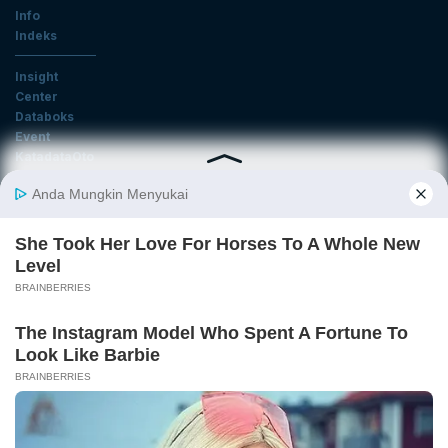
Info
Indeks
Insight
Center
Databoks
Event
KatadataOto
Langganan Newsletter
Email
Daftar
Ikuti Kami
Tentang Katadata
Advertising
Karier
Pedoman Media Siber
Kebijakan Privasi
Disclaimer
Hubungi Kami
©2026 Katadata. Hak cipta dilindungi Undang-undang.