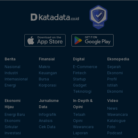
Berita
Finansial
Digital
Ekonopedia
Nasional
Makro
E-Commerce
Sejarah
Industri
Keuangan
Fintech
Ekonomi
Internasional
Bursa
Startup
Profil
Energi
Korporasi
Gadget
Istilah
Teknologi
Ekonomi
Ekonomi
Jurnalisme
In-Depth &
Video
Hijau
Data
Opini
News
Energi Baru
Infografik
Telaah
Wawancara
Ekonomi
Analisis
Opini
Katalogue
Sirkular
Cek Data
Wawancara
Foto
Investasi
Laporan
Podcast