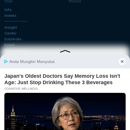
Hijau
Khusus
Info
Indeks
Insight
Center
Databoks
Event
KatadataOto
Langganan Newsletter
Email
Daftar
Ikuti Kami
Tentang Katadata
Advertising
Karier
Pedoman Media Siber
Kebijakan Privasi
Disclaimer
Hubungi Kami
©2026 Katadata. Hak cipta dilindungi Undang-undang.