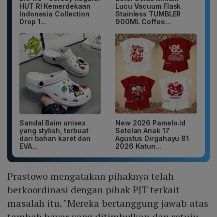
HUT RI Kemerdekaan
Lucu Vacuum Flask
Indonesia Collection
Stainless TUMBLER
Drop 1...
900ML Coffee...
Sandal Baim unisex
New 2026 Pamelo.id
yang stylish, terbuat
Setelan Anak 17
dari bahan karet dan
Agustus Dirgahayu 81
EVA...
2026 Katun...
Prastowo mengatakan pihaknya telah
berkoordinasi dengan pihak PJT terkait
masalah itu. "Mereka bertanggung jawab atas
tambah bayar yang ditimbulkan dan setuju