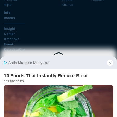
Hijau
Khusus
Info
Indeks
Insight
Center
Databoks
Event
KatadataOto
Langganan Newsletter
Email
Daftar
Ikuti Kami
Tentang Katadata
Advertising
Karier
Pedoman Media Siber
Kebijakan Privasi
Disclaimer
Hubungi Kami