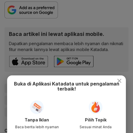
Baca artikel ini lewat aplikasi mobile.
Dapatkan pengalaman membaca lebih nyaman dan nikmati
fitur menarik lainnya lewat aplikasi mobile Katadata.
×
Buka di Aplikasi Katadata untuk pengalaman
#Enzy Storia
#Bea Cukai
#Kemenkeu
terbaik!
#Kementerian Keuangan
#Yustinus Prastowo
#tas
#Update Me
Tanpa Iklan
Pilih Topik
Baca berita lebih nyaman
Sesuai minat Anda
CEK JUGA DATA INI