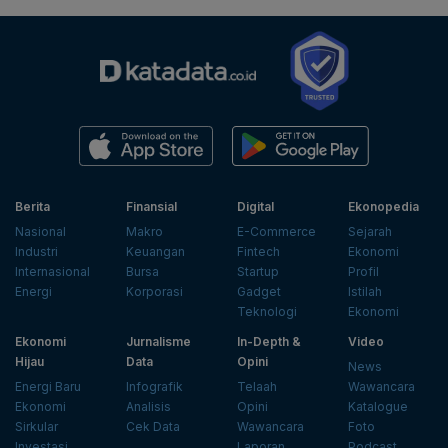
Berita
Finansial
Digital
Ekonopedia
Nasional
Makro
E-Commerce
Sejarah
Industri
Keuangan
Fintech
Ekonomi
Internasional
Bursa
Startup
Profil
Energi
Korporasi
Gadget
Istilah
Teknologi
Ekonomi
Ekonomi
Jurnalisme
In-Depth &
Video
Hijau
Data
Opini
News
Energi Baru
Infografik
Telaah
Wawancara
Ekonomi
Analisis
Opini
Katalogue
Sirkular
Cek Data
Wawancara
Foto
Investasi
Laporan
Podcast