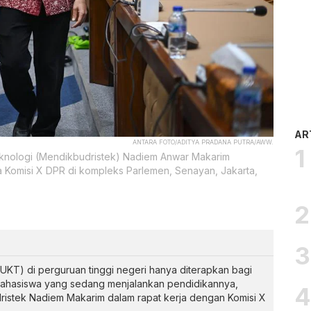
AR
ANTARA FOTO/ADITYA PRADANA PUTRA/AWW.
eknologi (Mendikbudristek) Nadiem Anwar Makarim
 Komisi X DPR di kompleks Parlemen, Senayan, Jakarta,
UKT) di perguruan tinggi negeri hanya diterapkan bagi
mahasiswa yang sedang menjalankan pendidikannya,
istek Nadiem Makarim dalam rapat kerja dengan Komisi X