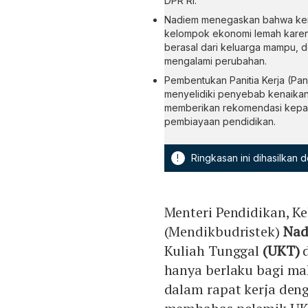
DPR RI.
Nadiem menegaskan bahwa ken
kelompok ekonomi lemah karen
berasal dari keluarga mampu, d
mengalami perubahan.
Pembentukan Panitia Kerja (Pan
menyelidiki penyebab kenaikan
memberikan rekomendasi kepa
pembiayaan pendidikan.
!
Ringkasan ini dihasilkan
Menteri Pendidikan, Ke
(Mendikbudristek)
Nad
Kuliah Tunggal
(UKT)
d
hanya berlaku bagi ma
dalam rapat kerja deng