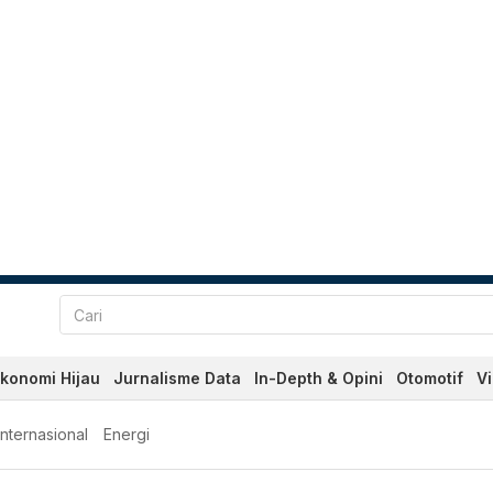
konomi Hijau
Jurnalisme Data
In-Depth & Opini
Otomotif
V
Internasional
Energi