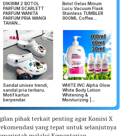
DIKIRIM 2 BOTOL
Botol Gelas Minum
PARFUM SCARLETT
Lucu Vacuum Flask
PARFUM WANITA
Stainless TUMBLER
PARFUM PRIA WANGI
900ML Coffee...
TAHAN...
Sandal unisex trendi,
WHITE INC Alpha Glow
sandal pria terbaru.
White Body Lotion
Motif kartun
Whitening &
berpendar.
Moisturizing |...
lan pihak terkait penting agar Komisi X
ekomendasi yang tepat untuk selanjutnya
emerintah melalui Kementerian