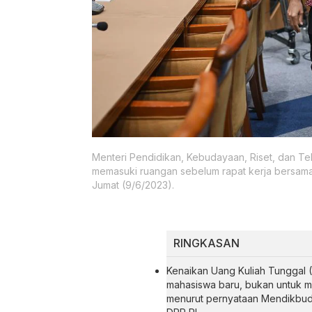
Menteri Pendidikan, Kebudayaan, Riset, dan T
memasuki ruangan sebelum rapat kerja bersama
Jumat (9/6/2023).
RINGKASAN
Kenaikan Uang Kuliah Tunggal (
mahasiswa baru, bukan untuk 
menurut pernyataan Mendikbudr