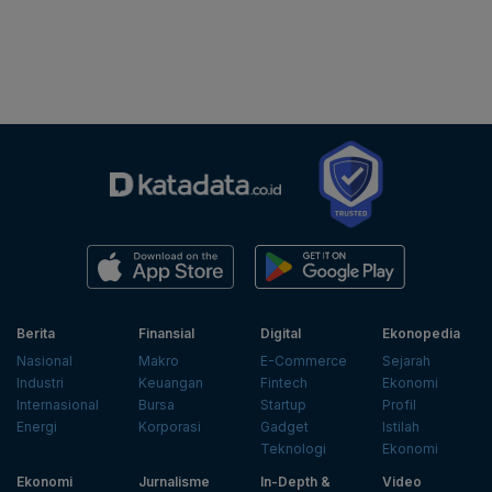
Berita
Finansial
Digital
Ekonopedia
Nasional
Makro
E-Commerce
Sejarah
Industri
Keuangan
Fintech
Ekonomi
Internasional
Bursa
Startup
Profil
Energi
Korporasi
Gadget
Istilah
Teknologi
Ekonomi
Ekonomi
Jurnalisme
In-Depth &
Video