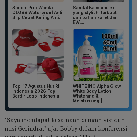
Sandal Pria Wanita
Sandal Baim unisex
CLOSS Waterproof Anti
yang stylish, terbuat
Slip Cepat Kering Anti...
dari bahan karet dan
EVA...
Topi 17 Agustus Hut RI
WHITE INC Alpha Glow
Indonesia 2026 Topi
White Body Lotion
Bordir Logo Indonesia
Whitening &
Moisturizing |...
"Saya mendapat kesamaan dengan visi dan
misi Gerindra," ujar Bobby dalam konferensi
pers seperti dikutip Selasa (21/5).