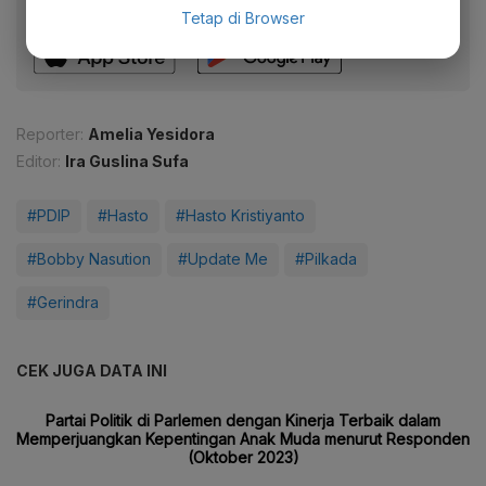
fitur menarik lainnya lewat aplikasi mobile Katadata.
Tetap di Browser
Reporter:
Amelia Yesidora
Editor:
Ira Guslina Sufa
#PDIP
#Hasto
#Hasto Kristiyanto
#Bobby Nasution
#Update Me
#Pilkada
#Gerindra
CEK JUGA DATA INI