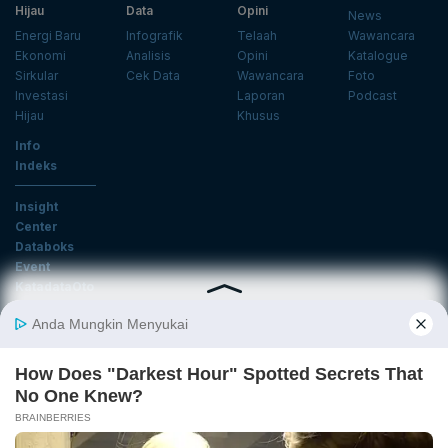
Hijau
Data
Opini
News
Energi Baru
Infografik
Telaah
Wawancara
Ekonomi
Analisis
Opini
Katalogue
Sirkular
Cek Data
Wawancara
Foto
Investasi
Laporan
Podcast
Hijau
Khusus
Info
Indeks
Insight
Center
Databoks
Event
KatadataOto
Langganan Newsletter
Email
Daftar
Ikuti Kami