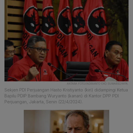
ANTARA FOTO/INDRIANTO EKO SUWARSO/WPA.
Sekjen PDI Perjuangan Hasto Kristiyanto (kiri) didampingi Ketua
Bapilu PDIP Bambang Wuryanto (kanan) di Kantor DPP PDI
Perjuangan, Jakarta, Senin (22/4/2024).