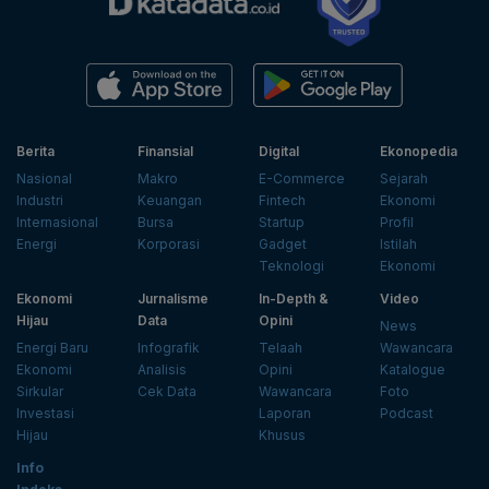
Berita
Finansial
Digital
Ekonopedia
Nasional
Makro
E-Commerce
Sejarah
Industri
Keuangan
Fintech
Ekonomi
Internasional
Bursa
Startup
Profil
Energi
Korporasi
Gadget
Istilah
Teknologi
Ekonomi
Ekonomi
Jurnalisme
In-Depth &
Video
Hijau
Data
Opini
News
Energi Baru
Infografik
Telaah
Wawancara
Ekonomi
Analisis
Opini
Katalogue
Sirkular
Cek Data
Wawancara
Foto
Investasi
Laporan
Podcast
Hijau
Khusus
Info