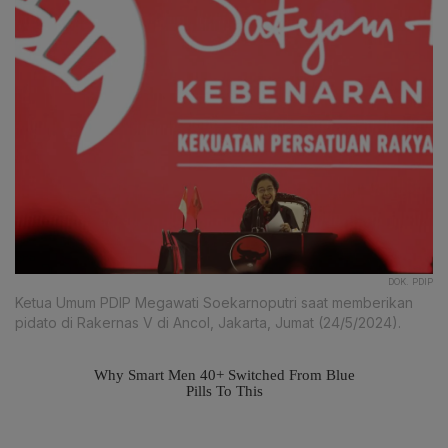
DOK. PDIP
Ketua Umum PDIP Megawati Soekarnoputri saat memberikan
pidato di Rakernas V di Ancol, Jakarta, Jumat (24/5/2024).