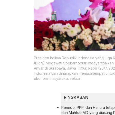
Presiden kelima Republik Indonesia yang juga 
(BRIN) Megawati Soekarnoputri menyampaikan
Anyar di Surabaya, Jawa Timur, Rabu (26/7/20
Indonesia dan diharapkan menjadi tempat untu
ekonomi masyarakat sekitar.
RINGKASAN
Perindo, PPP, dan Hanura tet
dan Mahfud MD yang diusung P