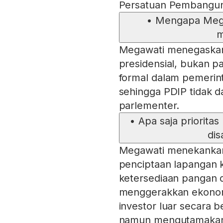
Persatuan Pembangun
•
Mengapa Mega
m
Megawati menegaskan
presidensial, bukan pa
formal dalam pemerint
sehingga PDIP tidak d
parlementer.
•
Apa saja priorita
di
Megawati menekankan
penciptaan lapangan k
ketersediaan pangan d
menggerakkan ekonom
investor luar secara be
namun mengutamakan 