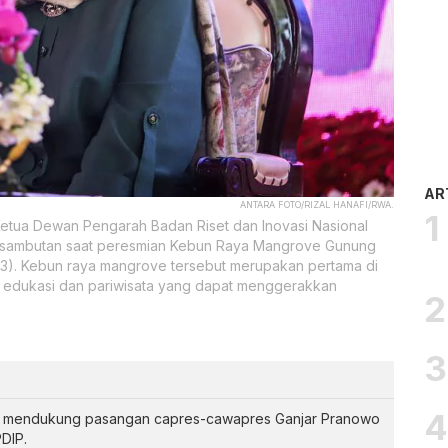
AR
ANTARA FOTO/RIZAL HANAFI/RWA.
Ketua Dewan Pengarah Badan Riset dan Inovasi Nasional
 sambutan saat peresmian Kebun Raya Mangrove Gunung
23). Kebun raya mangrove tersebut merupakan pertama di
k edukasi dan pariwisata yang dapat menggerakkan
ap mendukung pasangan capres-cawapres Ganjar Pranowo
DIP.