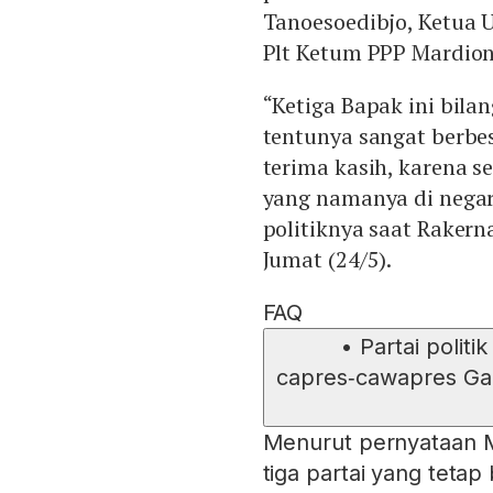
Tanoesoedibjo, Ketua
Plt Ketum PPP Mardion
“Ketiga Bapak ini bila
tentunya sangat berbe
terima kasih, karena s
yang namanya di negara
politiknya saat Rakern
Jumat (24/5).
FAQ
•
Partai polit
capres‑cawapres Ga
Menurut pernyataan M
tiga partai yang tetap