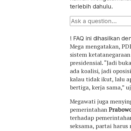
terlebih dahulu.
!
FAQ ini dihasilkan d
Mega mengatakan, PDIP
sistem ketatanegaraan
presidensial. “Jadi buk
ada koalisi, jadi opos
kalau tidak ikut, lalu 
bertiga, kerja sama,” u
Megawati juga menying
pemerintahan
Prabowo
terhadap pemerintahan
seksama, partai haru