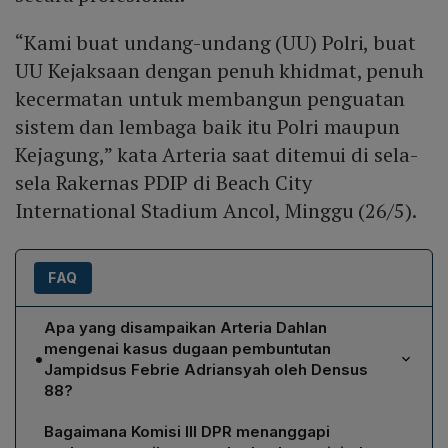
“Kami buat undang-undang (UU) Polri, buat
UU Kejaksaan dengan penuh khidmat, penuh
kecermatan untuk membangun penguatan
sistem dan lembaga baik itu Polri maupun
Kejagung,” kata Arteria saat ditemui di sela-
sela Rakernas PDIP di Beach City
International Stadium Ancol, Minggu (26/5).
FAQ
Apa yang disampaikan Arteria Dahlan
mengenai kasus dugaan pembuntutan
•
Jampidsus Febrie Adriansyah oleh Densus
88?
Arteria menilai kasus tersebut sangat memprihatinkan
Bagaimana Komisi III DPR menanggapi
bila terbukti benar, meskipun Kejagung dan Mabes Polri