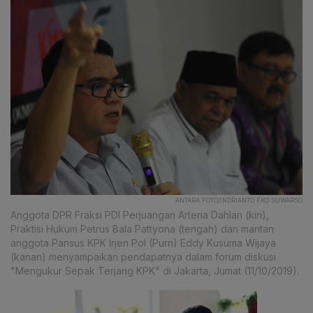
ANTARA FOTO/INDRIANTO EKO SUWARSO
Anggota DPR Fraksi PDI Perjuangan Arteria Dahlan (kiri),
Praktisi Hukum Petrus Bala Pattyona (tengah) dan mantan
anggota Pansus KPK Irjen Pol (Purn) Eddy Kusuma Wijaya
(kanan) menyampaikan pendapatnya dalam forum diskusi
"Mengukur Sepak Terjang KPK" di Jakarta, Jumat (11/10/2019).