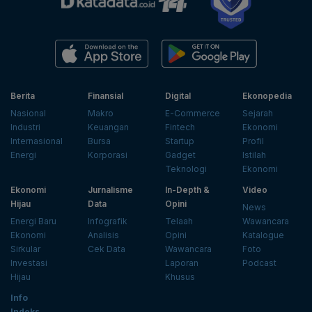
Berita
Finansial
Digital
Ekonopedia
Nasional
Makro
E-Commerce
Sejarah
Industri
Keuangan
Fintech
Ekonomi
Internasional
Bursa
Startup
Profil
Energi
Korporasi
Gadget
Istilah
Teknologi
Ekonomi
Ekonomi
Jurnalisme
In-Depth &
Video
Hijau
Data
Opini
News
Energi Baru
Infografik
Telaah
Wawancara
Ekonomi
Analisis
Opini
Katalogue
Sirkular
Cek Data
Wawancara
Foto
Investasi
Laporan
Podcast
Hijau
Khusus
Info
Indeks