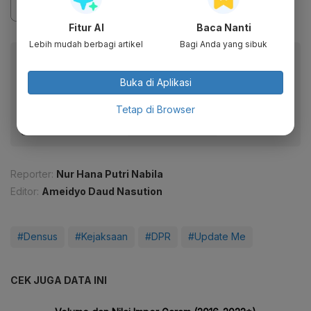
Fitur AI
Baca Nanti
Lebih mudah berbagi artikel
Bagi Anda yang sibuk
Baca artikel ini lewat aplikasi mobile.
Dapatkan pengalaman membaca lebih nyaman dan nikmati
Buka di Aplikasi
fitur menarik lainnya lewat aplikasi mobile Katadata.
Tetap di Browser
Reporter:
Nur Hana Putri Nabila
Editor:
Ameidyo Daud Nasution
#Densus
#Kejaksaan
#DPR
#Update Me
CEK JUGA DATA INI