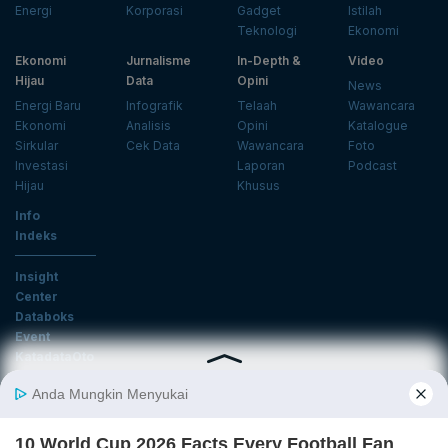
Energi
Korporasi
Gadget
Istilah
Teknologi
Ekonomi
Ekonomi
Jurnalisme
In-Depth &
Video
Hijau
Data
Opini
News
Energi Baru
Infografik
Telaah
Wawancara
Ekonomi
Analisis
Opini
Katalogue
Sirkular
Cek Data
Wawancara
Foto
Investasi
Laporan
Podcast
Hijau
Khusus
Info
Indeks
Insight
Center
Databoks
Event
KatadataOto
Langganan Newsletter
Email