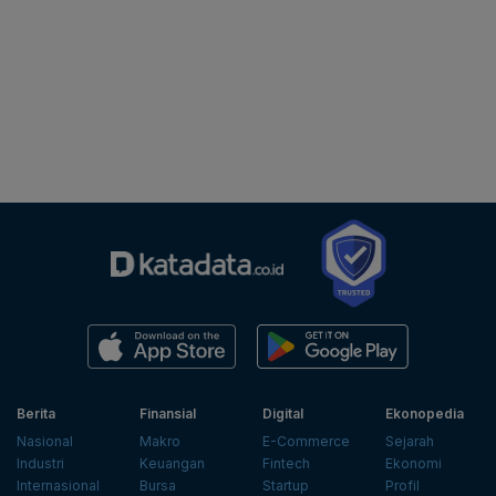
Berita
Finansial
Digital
Ekonopedia
Nasional
Makro
E-Commerce
Sejarah
Industri
Keuangan
Fintech
Ekonomi
Internasional
Bursa
Startup
Profil