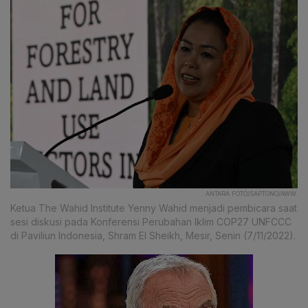
ANTARA FOTO/SAPTONO/AWW.
Ketua The Wahid Institute Yenny Wahid menjadi pembicara saat
sesi diskusi pada Konferensi Perubahan Iklim COP27 UNFCCC
di Paviliun Indonesia, Shram El Sheikh, Mesir, Senin (7/11/2022).