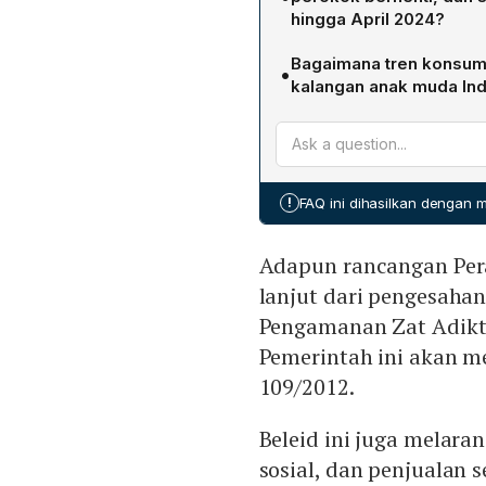
usia legal merokok diturunk
hingga April 2024?
berbasis teknologi di med
Kemenkes menyediakan la
tersebut. PP ini merupaka
Bagaimana tren konsumsi
•
konsultasi telepon gratis 
Adiktif.
kalangan anak muda Ind
ini tersedia di 288 kabup
Survei Kesehatan Indones
telah melaksanakan upaya 
5,4% target RPJMN, namun 
kabupaten/kota.
sepuluh kali lipat, dari 0
dari 0,06% ke 0,13%, teru
!
FAQ ini dihasilkan dengan
signifikan dari rokok bata
Adapun rancangan Pera
lanjut dari pengesaha
Pengamanan Zat Adikti
Pemerintah ini akan 
109/2012.
Beleid ini juga melaran
sosial, dan penjualan 