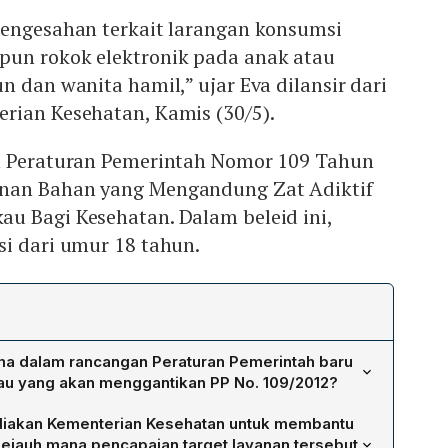
pengesahan terkait larangan konsumsi
un rokok elektronik pada anak atau
n dan wanita hamil,” ujar Eva dilansir dari
rian Kesehatan, Kamis (30/5).
n Peraturan Pemerintah Nomor 109 Tahun
nan Bahan yang Mengandung Zat Adiktif
u Bagi Kesehatan. Dalam beleid ini,
si dari umur 18 tahun.
ma dalam rancangan Peraturan Pemerintah baru
au yang akan menggantikan PP No. 109/2012?
rluas larangan konsumsi produk tembakau, termasuk
diakan Kementerian Kesehatan untuk membantu
k dan remaja usia 10–21 tahun serta wanita hamil. Batas
sejauh mana pencapaian target layanan tersebut