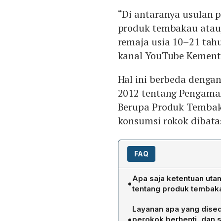
“Di antaranya usulan 
produk tembakau ataup
remaja usia 10–21 tahu
kanal YouTube Kemente
Hal ini berbeda denga
2012 tentang Pengama
Berupa Produk Tembaka
konsumsi rokok dibata
FAQ
Apa saja ketentuan uta
•
tentang produk tembak
Rancangan PP baru mempe
Layanan apa yang dise
rokok elektronik, bagi ana
•
perokok berhenti, dan 