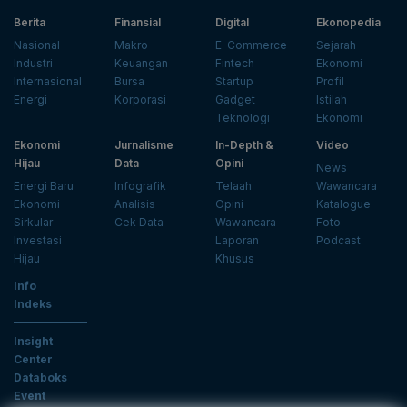
Berita
Finansial
Digital
Ekonopedia
Nasional
Makro
E-Commerce
Sejarah
Industri
Keuangan
Fintech
Ekonomi
Internasional
Bursa
Startup
Profil
Energi
Korporasi
Gadget
Istilah
Teknologi
Ekonomi
Ekonomi
Jurnalisme
In-Depth &
Video
Hijau
Data
Opini
News
Energi Baru
Infografik
Telaah
Wawancara
Ekonomi
Analisis
Opini
Katalogue
Sirkular
Cek Data
Wawancara
Foto
Investasi
Laporan
Podcast
Hijau
Khusus
Info
Indeks
Insight
Center
Databoks
Event