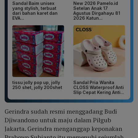
Sandal Baim unisex
New 2026 Pamelo.id
yang stylish, terbuat
Setelan Anak 17
dari bahan karet dan
Agustus Dirgahayu 81
EVA...
2026 Katun...
tissu jolly pop up, jolly
Sandal Pria Wanita
250 shet, jolly 200shet
CLOSS Waterproof Anti
Slip Cepat Kering Anti...
Gerindra sudah resmi menggadang Budi
Djiwandono untuk maju dalam Pilgub
Jakarta. Gerindra menganggap keponakan
Prabowo Subianto itu memenuhi sejumlah