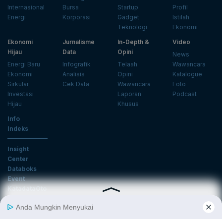
Internasional
Bursa
Startup
Profil
Energi
Korporasi
Gadget
Istilah
Teknologi
Ekonomi
Ekonomi
Jurnalisme
In-Depth &
Video
Hijau
Data
Opini
News
Energi Baru
Infografik
Telaah
Wawancara
Ekonomi
Analisis
Opini
Katalogue
Sirkular
Cek Data
Wawancara
Foto
Investasi
Laporan
Podcast
Hijau
Khusus
Info
Indeks
Insight
Center
Databoks
Event
KatadataOto
Langganan Newsletter