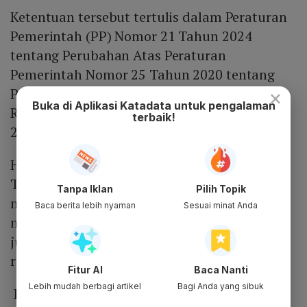
Ketentuan tersebut tertulis dalam Peraturan
Pemerintah (PP) Nomor 21 Tahun 2024
tentang Perubahan Atas Peraturan
Pemerintah Nomor 25 Tahun 2020 tentang
Penyelenggaraan Tabungan Perumahan
×
Buka di Aplikasi Katadata untuk pengalaman
Rakyat. Jokowi menetapkan PP tersebut pada
terbaik!
20 Mei 2024.
Heru melanjutkan, kebijakan
Tapera diluncurkan untuk dapat
Tanpa Iklan
Pilih Topik
mengakseleasi pembangunan rumah bagi
Baca berita lebih nyaman
Sesuai minat Anda
masyarakat. Dia menyebut masih ada 9,95
juta keluarga yang masih belum memiliki
rumah.
Fitur AI
Baca Nanti
Lebih mudah berbagi artikel
Bagi Anda yang sibuk
Di sisi lain, kemampuan pemerintah dengan