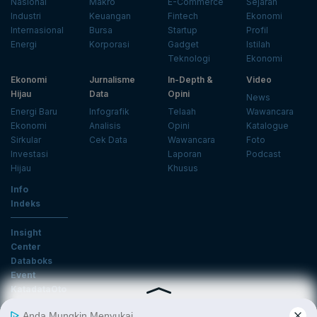
Nasional
Makro
E-Commerce
Sejarah
Industri
Keuangan
Fintech
Ekonomi
Internasional
Bursa
Startup
Profil
Energi
Korporasi
Gadget
Istilah
Teknologi
Ekonomi
Ekonomi
Jurnalisme
In-Depth &
Video
Hijau
Data
Opini
News
Energi Baru
Infografik
Telaah
Wawancara
Ekonomi
Analisis
Opini
Katalogue
Sirkular
Cek Data
Wawancara
Foto
Investasi
Laporan
Podcast
Hijau
Khusus
Info
Indeks
Insight
Center
Databoks
Event
KatadataOto