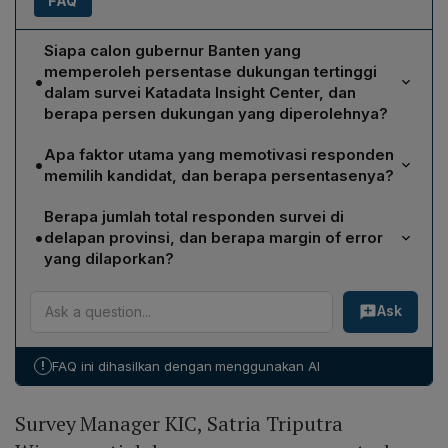
FAQ
Siapa calon gubernur Banten yang
memperoleh persentase dukungan tertinggi
•
dalam survei Katadata Insight Center, dan
berapa persen dukungan yang diperolehnya?
Mantan Wali Kota Tangerang, Airin Rachmi Diany,
Apa faktor utama yang memotivasi responden
•
menempati posisi teratas sebagai calon gubernur
memilih kandidat, dan berapa persentasenya?
Banten pilihan responden dengan dukungan sebesar
Faktor utama yang memotivasi pemilih adalah personal
32,8%.
Berapa jumlah total responden survei di
kandidat, dipilih oleh 76,6% responden. Alasan lain
•
delapan provinsi, dan berapa margin of error
meliputi dukungan partai (7,7%) dan dukungan ketua
yang dilaporkan?
umum partai idola (4,7%).
Survei melibatkan total 7.864 responden di delapan
Ask
provinsi, dengan margin of error +/-1,1% pada tingkat
kepercayaan 95%.
!
FAQ ini dihasilkan dengan menggunakan AI
Survey Manager KIC, Satria Triputra