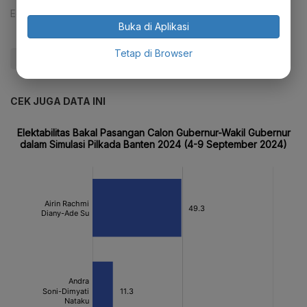
Editor:
Ira Guslina Sufa
Buka di Aplikasi
Tetap di Browser
#Survei
#Pilkada
#Pilkada 2024
#Update Me
CEK JUGA DATA INI