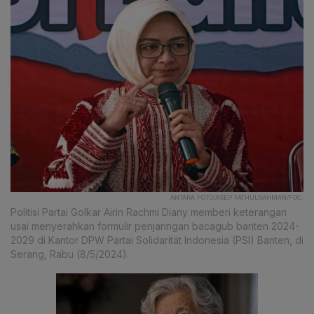
ANTARA FOTO/ASEP FATHULRAHMAN/FOC.
Politisi Partai Golkar Airin Rachmi Diany memberi keterangan
usai menyerahkan formulir penjaringan bacagub banten 2024-
2029 di Kantor DPW Partai Solidarität Indonesia (PSI) Banten, di
Serang, Rabu (8/5/2024).