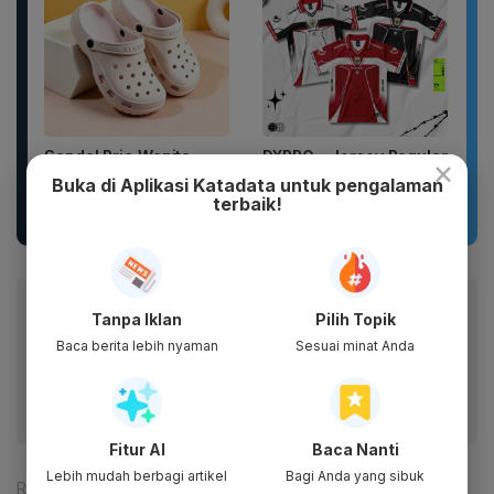
Sandal Pria Wanita
DXPRO - Jersey Reguler
×
CLOSS Waterproof Anti
HUT RI Kemerdekaan
Buka di Aplikasi Katadata untuk pengalaman
Slip Cepat Kering Anti...
Indonesia Collection
terbaik!
Drop 1...
Baca artikel ini lewat aplikasi mobile.
Tanpa Iklan
Pilih Topik
Dapatkan pengalaman membaca lebih nyaman dan nikmati
Baca berita lebih nyaman
Sesuai minat Anda
fitur menarik lainnya lewat aplikasi mobile Katadata.
Fitur AI
Baca Nanti
Lebih mudah berbagi artikel
Bagi Anda yang sibuk
Reporter:
Ade Rosman