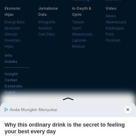
Ekonomi
Jurnalisme
In-Depth &
Video
Hijau
Data
Opini
News
Energi Baru
Infografik
Telaah
Wawancara
Ekonomi
Analisis
Opini
Katalogue
Sirkular
Cek Data
Wawancara
Foto
Investasi
Laporan
Podcast
Hijau
Khusus
Info
Indeks
Insight
Center
Databoks
Event
KatadataOto
Langganan Newsletter
Email
Daftar