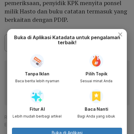
pemeriksaan, penyidik KPK menyita ponsel
milik Hasto dan buku catatan termasuk yang
berkaitan dengan PDIP.
×
Buka di Aplikasi Katadata untuk pengalaman
terbaik!
Baca artikel ini lewat aplikasi mobile.
Tanpa Iklan
Pilih Topik
Dapatkan pengalaman membaca lebih nyaman dan nikmati
Baca berita lebih nyaman
Sesuai minat Anda
fitur menarik lainnya lewat aplikasi mobile Katadata.
Fitur AI
Baca Nanti
Lebih mudah berbagi artikel
Bagi Anda yang sibuk
Reporter:
Ade Rosman
Editor:
Ira Guslina Sufa
Buka di Aplikasi