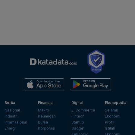
Berita
Finansial
Digital
Ekonopedia
Nasional
Makro
E-Commerce
Sejarah
Industri
Keuangan
Fintech
Ekonomi
Internasional
Bursa
Startup
Profil
Energi
Korporasi
Gadget
Istilah
Teknologi
Ekonomi