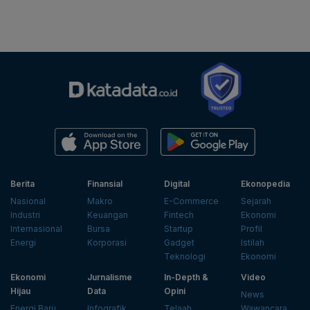
Berita
Finansial
Digital
Ekonopedia
Nasional
Makro
E-Commerce
Sejarah
Industri
Keuangan
Fintech
Ekonomi
Internasional
Bursa
Startup
Profil
Energi
Korporasi
Gadget
Istilah
Teknologi
Ekonomi
Ekonomi
Jurnalisme
In-Depth &
Video
Hijau
Data
Opini
News
Energi Baru
Infografik
Telaah
Wawancara