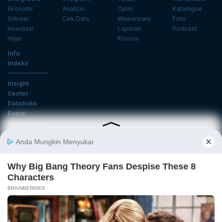
Ekonomi
Analisis
Opini
Katalogue
Sirkular
Cek Data
Wawancara
Foto
Investasi
Laporan
Podcast
Hijau
Khusus
Info
Indeks
Insight
Center
Databoks
Event
KatadataOto
Langganan Newsletter
Email
Daftar
Ikuti Kami