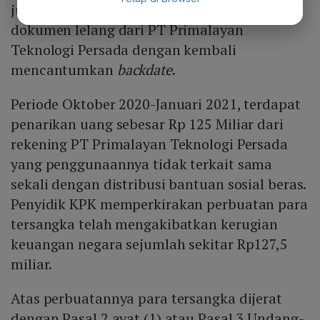
juga menemukan rekayasa beberapa
dokumen lelang dari PT Primalayan
Teknologi Persada dengan kembali
mencantumkan
backdate
.
Periode Oktober 2020-Januari 2021, terdapat
penarikan uang sebesar Rp 125 Miliar dari
rekening PT Primalayan Teknologi Persada
yang penggunaannya tidak terkait sama
sekali dengan distribusi bantuan sosial beras.
Penyidik KPK memperkirakan perbuatan para
tersangka telah mengakibatkan kerugian
keuangan negara sejumlah sekitar Rp127,5
miliar.
Atas perbuatannya para tersangka dijerat
dengan Pasal 2 ayat (1) atau Pasal 3 Undang-