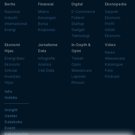
Berita
Finansial
Digital
Ekonopedia
Nasional
Makro
E-Commerce
Sejarah
Industri
Keuangan
Fintech
Ekonomi
Internasional
Bursa
Startup
Profil
Energi
Korporasi
Gadget
Istilah
Teknologi
Ekonomi
Ekonomi
Jurnalisme
In-Depth &
Video
Hijau
Data
Opini
News
Energi Baru
Infografik
Telaah
Wawancara
Ekonomi
Analisis
Opini
Katalogue
Sirkular
Cek Data
Wawancara
Foto
Investasi
Laporan
Podcast
Hijau
Khusus
Info
Indeks
Insight
Center
Databoks
Event
KatadataOto