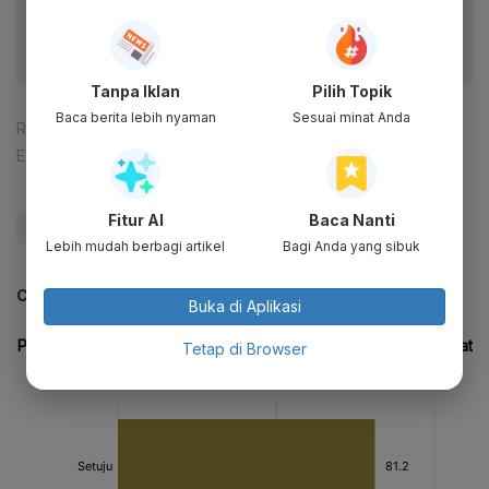
fitur menarik lainnya lewat aplikasi mobile Katadata.
Tanpa Iklan
Pilih Topik
Baca berita lebih nyaman
Sesuai minat Anda
Reporter:
Ade Rosman
Editor:
Ameidyo Daud Nasution
Fitur AI
Baca Nanti
#Wantimpres
#DPA
#DPR
#Update Me
Lebih mudah berbagi artikel
Bagi Anda yang sibuk
CEK JUGA DATA INI
Buka di Aplikasi
Tetap di Browser