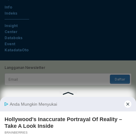
Info
Indeks
Insight
Center
Databoks
Event
KatadataOto
Langganan Newsletter
Email
Daftar
Ikuti Kami
Tentang Katadata
Advertising
Karier
Pedoman Media Siber
Kebijakan Privasi
Disclaimer
Hubungi Kami
©2026 Katadata. Hak cipta dilindungi Undang-undang.