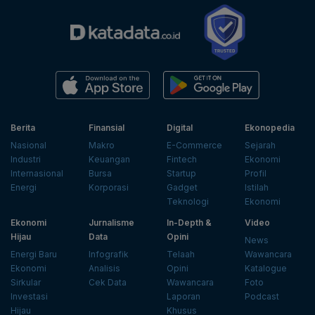
Berita
Finansial
Digital
Ekonopedia
Nasional
Makro
E-Commerce
Sejarah
Industri
Keuangan
Fintech
Ekonomi
Internasional
Bursa
Startup
Profil
Energi
Korporasi
Gadget
Istilah
Teknologi
Ekonomi
Ekonomi
Jurnalisme
In-Depth &
Video
Hijau
Data
Opini
News
Energi Baru
Infografik
Telaah
Wawancara
Ekonomi
Analisis
Opini
Katalogue
Sirkular
Cek Data
Wawancara
Foto
Investasi
Laporan
Podcast
Hijau
Khusus