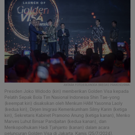
ANTARA FOTO/ERLANGGA BREGAS PRAKOSO/RWA.
Presiden Joko Widodo (kiri) memberikan Golden Visa kepada
Pelatih Sepak Bola Tim Nasional Indonesia Shin Tae-yong
(keempat kiri) disaksikan oleh Menkum HAM Yasonna Laoly
(kedua kiri), Dirjen Imigrasi Kemenkumham Silmy Karim (ketiga
kiri), Sekretaris Kabinet Pramono Anung (ketiga kanan), Menko
Marves Luhut Binsar Pandjaitan (kedua kanan), dan
Menkopolhukam Hadi Tjahjanto (kanan) dalam acara
peluncuran Golden Visa di Jakarta, Kamis (25/7/2024).