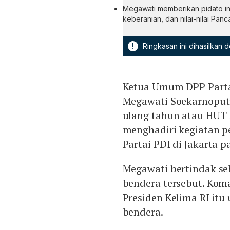
Megawati memberikan pidato i
keberanian, dan nilai-nilai Panca
!
Ringkasan ini dihasilkan
Ketua Umum DPP Parta
Megawati Soekarnoputr
ulang tahun atau HUT 
menghadiri kegiatan p
Partai PDI di Jakarta p
Megawati bertindak s
bendera tersebut. Kom
Presiden Kelima RI it
bendera.