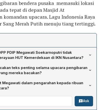
ngibaran bendera pusaka memasuki lokasi
ada tepat di depan Masjid At
kan komandan upacara. Lagu Indonesia Raya
 Sang Merah Putih menuju tiang tertinggi.
P PDIP Megawati Soekarnoputri tidak
erayaan HUT Kemerdekaan di IKN Nusantara?
adir karena menunaikan tugas sebagai pembina dalam
cakan teks penting selama upacara pengibaran
ra Merah Putih di Sekolah Partai PDIP Jakarta pada
 yang mereka bacakan?
giatan tersebut lebih relevan dengan peran internal partai
atan Partai Komarudin Watubun membacakan teks
an bagi ribuan kader PDIP untuk menyimak pengarahan
t Megawati dalam pengarahan kepada ribuan
 Penanggulangan Bencana PDIP Ganip Warsito
lai kebangsaan secara langsung.
cara?
a, dan Wakil Sekjen PDIP Yoseph Aryo Adhi Dharmo
engarahan yang mencakup hakikat hukum, proses
‑Undang Dasar 1945.
Ask
asa penjajahan, makna Proklamasi, nilai‑nilai Pancasila,
da Bung Karno, menekankan pentingnya keberanian