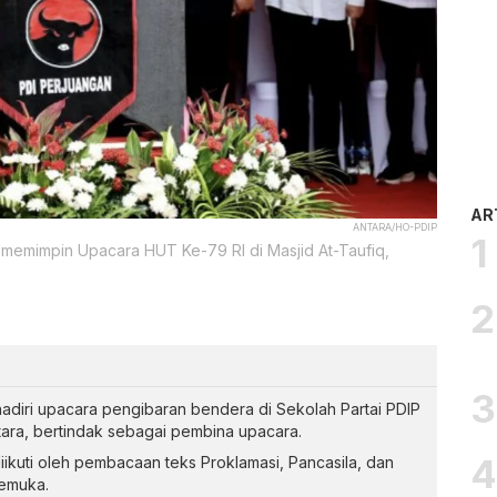
AR
ANTARA/HO-PDIP
memimpin Upacara HUT Ke-79 RI di Masjid At-Taufiq,
diri upacara pengibaran bendera di Sekolah Partai PDIP
antara, bertindak sebagai pembina upacara.
kuti oleh pembacaan teks Proklamasi, Pancasila, dan
kemuka.