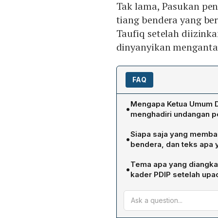
Tak lama, Pasukan pe
tiang bendera yang ber
Taufiq setelah diizin
dinyanyikan mengantar
FAQ
Mengapa Ketua Umum DP
•
menghadiri undangan p
Megawati memilih tidak h
Siapa saja yang memba
•
upacara pengibaran bende
bendera, dan teks apa
Sabtu (17/8). Ia menilai ke
Ketua DPP Bidang Kehorm
dan memberikan kesempat
Tema apa yang diangka
•
Proklamasi, Kepala Badan
serta menegaskan nilai‑ni
kader PDIP setelah upa
membacakan teks Pancasil
Megawati menyampaikan p
membacakan teks Undang
kemerdekaan, perjuangan m
serta penghormatan kepa