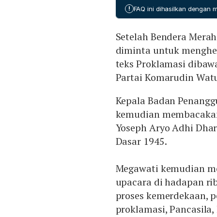
bangsa untuk menaruh nasi
!
FAQ ini dihasilkan dengan
Setelah Bendera Merah 
diminta untuk menghen
teks Proklamasi dibaw
Partai Komarudin Wat
Kepala Badan Penangg
kemudian membacakan 
Yoseph Aryo Adhi Dh
Dasar 1945.
Megawati kemudian me
upacara di hadapan rib
proses kemerdekaan, 
proklamasi, Pancasila