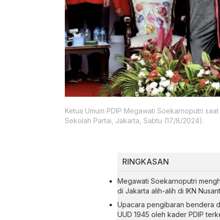
Ketua Umum PDIP Megawati Soekarnoputri saat 
Sekolah Partai, Jakarta, Sabtu (17/8/2024).
RINGKASAN
Megawati Soekarnoputri mengha
di Jakarta alih-alih di IKN Nus
Upacara pengibaran bendera dii
UUD 1945 oleh kader PDIP ter