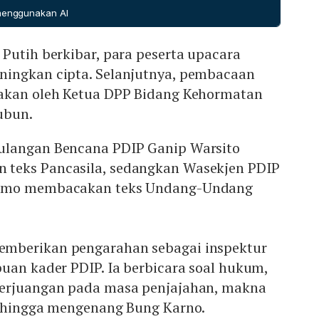
b di tangan sendiri.
 menggunakan AI
Putih berkibar, para peserta upacara
ingkan cipta. Selanjutnya, pembacaan
akan oleh Ketua DPP Bidang Kehormatan
ubun.
ulangan Bencana PDIP Ganip Warsito
teks Pancasila, sedangkan Wasekjen PDIP
armo membacakan teks Undang-Undang
mberikan pengarahan sebagai inspektur
uan kader PDIP. Ia berbicara soal hukum,
perjuangan pada masa penjajahan, makna
, hingga mengenang Bung Karno.