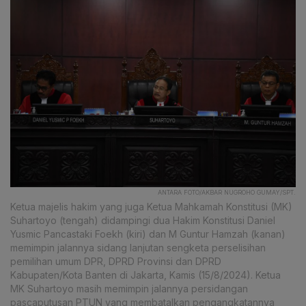
ANTARA FOTO/AKBAR NUGROHO GUMAY/SPT.
Ketua majelis hakim yang juga Ketua Mahkamah Konstitusi (MK)
Suhartoyo (tengah) didampingi dua Hakim Konstitusi Daniel
Yusmic Pancastaki Foekh (kiri) dan M Guntur Hamzah (kanan)
memimpin jalannya sidang lanjutan sengketa perselisihan
pemilihan umum DPR, DPRD Provinsi dan DPRD
Kabupaten/Kota Banten di Jakarta, Kamis (15/8/2024). Ketua
MK Suhartoyo masih memimpin jalannya persidangan
pascaputusan PTUN yang membatalkan pengangkatannya