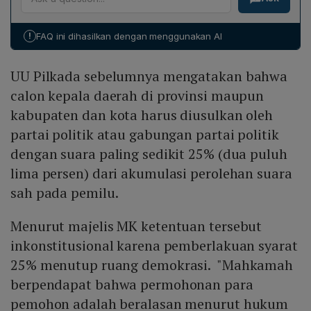
(2‑12‑>12 juta). Sedangkan untuk calon bupati, wakil
bupati, wali kota, dan wakil wali kota, persentase
!
FAQ ini dihasilkan dengan menggunakan AI
minimum berlaku pada tingkat kabupaten/kota: • >250
ribu jiwa: 10%; • 250‑500 ribu jiwa: 8,5%; • 500 ribu‑1
UU Pilkada sebelumnya mengatakan bahwa
juta jiwa: 7,5%; • >1 juta jiwa: 6,5% suara sah. Jadi,
ambang batasnya serupa namun diaplikasikan pada
calon kepala daerah di provinsi maupun
skala kabupaten/kota dengan rentang penduduk yang
kabupaten dan kota harus diusulkan oleh
lebih kecil.
partai politik atau gabungan partai politik
dengan suara paling sedikit 25% (dua puluh
lima persen) dari akumulasi perolehan suara
sah pada pemilu.
Menurut majelis MK ketentuan tersebut
inkonstitusional karena pemberlakuan syarat
25% menutup ruang demokrasi. "Mahkamah
berpendapat bahwa permohonan para
pemohon adalah beralasan menurut hukum