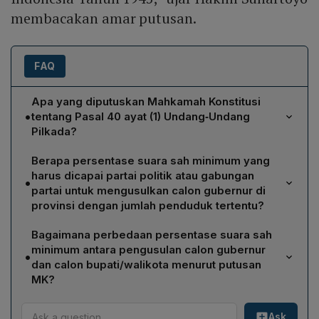
membacakan amar putusan.
FAQ
Apa yang diputuskan Mahkamah Konstitusi
•
tentang Pasal 40 ayat (1) Undang‑Undang
Pilkada?
Mahkamah Konstitusi menyatakan bahwa Pasal 40 ayat
Berapa persentase suara sah minimum yang
(1) UU Pilkada bertentangan dengan UUD 1945 karena
harus dicapai partai politik atau gabungan
•
mensyaratkan partai politik atau gabungan partai politik
partai untuk mengusulkan calon gubernur di
mengusulkan calon kepala daerah dengan suara sah
provinsi dengan jumlah penduduk tertentu?
minimal 25% dari akumulasi perolehan suara sah pada
MK menetapkan persentase minimum berdasarkan
pemilu. MK menilai syarat 25% menutup ruang
Bagaimana perbedaan persentase suara sah
jumlah penduduk provinsi: • ≤2 juta jiwa: minimal 10%
demokrasi dan memutusnya inkonstitusional, sehingga
minimum antara pengusulan calon gubernur
•
suara sah; • >2 juta‑6 juta jiwa: minimal 8,5%; • >6
partai yang tidak memiliki kursi di DPRD tidak lagi
dan calon bupati/walikota menurut putusan
juta‑12 juta jiwa: minimal 7,5%; • >12 juta jiwa: minimal
MK?
dilarang mengusulkan calon.
6,5% suara sah.
Untuk calon gubernur, persentase minimum berkisar
Ask
6,5%–10% tergantung pada kisaran penduduk provinsi