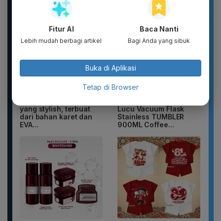
Fitur AI
Baca Nanti
Lebih mudah berbagi artikel
Bagi Anda yang sibuk
Buka di Aplikasi
Tetap di Browser
Sandal Baim unisex
Botol Gelas Minum
yang stylish, terbuat
Lucu Vacuum Flask
dari bahan karet dan
Stainless TUMBLER
EVA...
900ML Coffee...