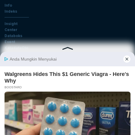
Info
Indeks
Insight
Center
Databoks
Event
KatadataOto
Langganan Newsletter
Email
Daftar
Ikuti Kami
Tentang Katadata
Advertising
Karier
Pedoman Media Siber
Kebijakan Privasi
Disclaimer
Hubungi Kami
©2026 Katadata. Hak cipta dilindungi Undang-undang.