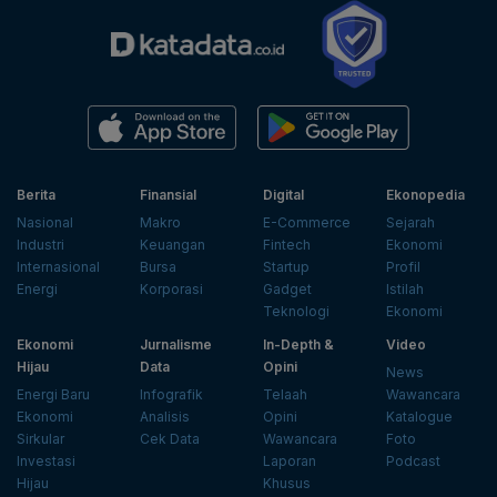
Berita
Finansial
Digital
Ekonopedia
Nasional
Makro
E-Commerce
Sejarah
Industri
Keuangan
Fintech
Ekonomi
Internasional
Bursa
Startup
Profil
Energi
Korporasi
Gadget
Istilah
Teknologi
Ekonomi
Ekonomi
Jurnalisme
In-Depth &
Video
Hijau
Data
Opini
News
Energi Baru
Infografik
Telaah
Wawancara
Ekonomi
Analisis
Opini
Katalogue
Sirkular
Cek Data
Wawancara
Foto
Investasi
Laporan
Podcast
Hijau
Khusus