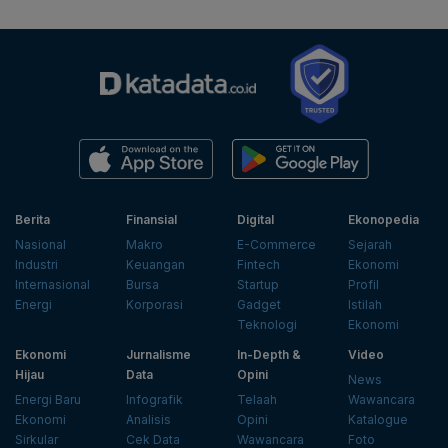
Berita
Finansial
Digital
Ekonopedia
Nasional
Makro
E-Commerce
Sejarah
Industri
Keuangan
Fintech
Ekonomi
Internasional
Bursa
Startup
Profil
Energi
Korporasi
Gadget
Istilah
Teknologi
Ekonomi
Ekonomi
Jurnalisme
In-Depth &
Video
Hijau
Data
Opini
News
Energi Baru
Infografik
Telaah
Wawancara
Ekonomi
Analisis
Opini
Katalogue
Sirkular
Cek Data
Wawancara
Foto