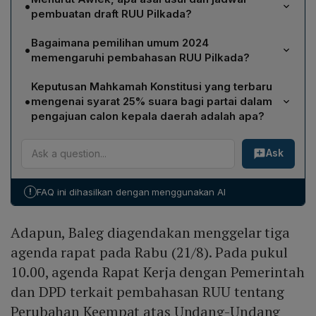
•
pembuatan draft RUU Pilkada?
Awiek menjelaskan bahwa RUU Pilkada merupakan usul
Bagaimana pemilihan umum 2024
•
inisiatif DPR, bukan rancangan mendadak. Proses
memengaruhi pembahasan RUU Pilkada?
perancangan dimulai pada 23 Oktober 2023 dan sejak
Pembahasan RUU Pilkada sempat terhenti karena
itu telah berada dalam lingkup kerja DPR. Draft tersebut
Keputusan Mahkamah Konstitusi yang terbaru
pemilu 2024 dan seluruh dinamika yang menyertainya.
baru masuk ke DPR sehingga membutuhkan penjelasan
•
mengenai syarat 25% suara bagi partai dalam
Menurut Awiek, agenda legislatif harus menyesuaikan
resmi sebelum dibahas lebih lanjut.
pengajuan calon kepala daerah adalah apa?
prioritas dengan tahapan pemilu, sehingga diskusi
Mahkamah Konstitusi memutus bahwa ketentuan Pasal
tingkat I RUU Pilkada ditunda hingga pasca pemilihan.
Ask
40 ayat (3) UU Pilkada yang mengharuskan partai
politik atau gabungan partai memiliki minimal 25% suara
sah pada pemilu untuk mengusulkan calon adalah
!
FAQ ini dihasilkan dengan menggunakan AI
inkonstitusional. MK berpendapat syarat tersebut
menutup ruang demokrasi, sehingga partai tetap dapat
Adapun, Baleg diagendakan menggelar tiga
mengusulkan calon berdasarkan Pasal 40 ayat (1) yang
telah dimaknai oleh Mahkamah.
agenda rapat pada Rabu (21/8). Pada pukul
10.00, agenda Rapat Kerja dengan Pemerintah
dan DPD terkait pembahasan RUU tentang
Perubahan Keempat atas Undang-Undang