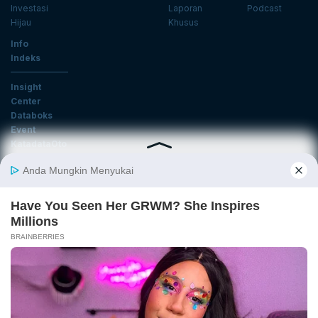
Investasi
Laporan
Podcast
Hijau
Khusus
Info
Indeks
Insight
Center
Databoks
Event
KatadataOto
Langganan Newsletter
Email
Daftar
Ikuti Kami
Tentang Katadata
Advertising
Karier
Pedoman Media Siber
Kebijakan Privasi
Disclaimer
Hubungi Kami