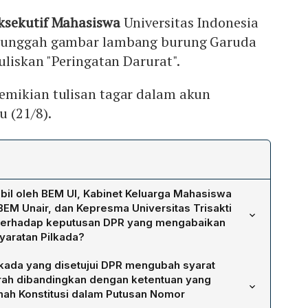
ksekutif Mahasiswa
Universitas Indonesia
gunggah gambar lambang burung Garuda
uliskan "Peringatan Darurat".
mikian tulisan tagar dalam akun
 (21/8).
bil oleh BEM UI, Kabinet Keluarga Mahasiswa
EM Unair, dan Kepresma Universitas Trisakti
 terhadap keputusan DPR yang mengabaikan
yaratan Pilkada?
asiswa di sejumlah kampus mengunggah gambar Garuda
lkada yang disetujui DPR mengubah syarat
tan Darurat" di akun Instagram masing‑masing. BEM UI
rah dibandingkan dengan ketentuan yang
alPutusanMK, BEM Kema Unpad menyerukan persatuan
ah Konstitusi dalam Putusan Nomor
sipil, BEM Unair melampirkan pernyataan kritis tentang