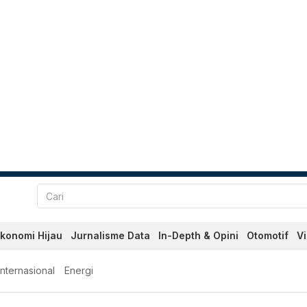
konomi Hijau
Jurnalisme Data
In-Depth & Opini
Otomotif
V
Internasional
Energi