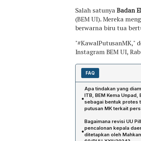
Salah satunya
Badan E
(BEM UI). Mereka men
berwarna biru tua bert
"#KawalPutusanMK," de
Instagram BEM UI, Rabu
FAQ
Apa tindakan yang diam
ITB, BEM Kema Unpad, B
•
sebagai bentuk protes
putusan MK terkait pers
Berbagai organisasi mah
Bagaimana revisi UU Pi
biru dengan teks "Peringa
pencalonan kepala dae
•
menambahkan tagar #Kaw
ditetapkan oleh Mahkam
seluruh elemen masyarakat 