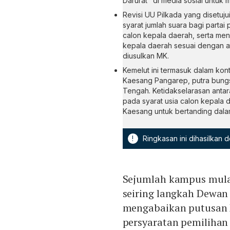
Darurat" di media sosial untuk 
Revisi UU Pilkada yang disetu
syarat jumlah suara bagi partai
calon kepala daerah, serta men
kepala daerah sesuai dengan 
diusulkan MK.
Kemelut ini termasuk dalam kon
Kaesang Pangarep, putra bungs
Tengah. Ketidakselarasan anta
pada syarat usia calon kepala
Kaesang untuk bertanding dala
!
Ringkasan ini dihasilkan
Sejumlah kampus mulai
seiring langkah Dewan
mengabaikan putusan 
persyaratan pemilihan 