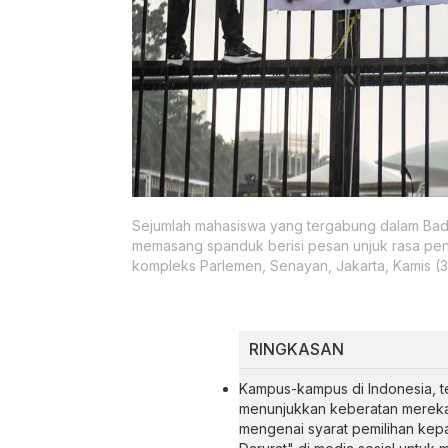
Sejumlah mahasiswa yang tergabung dalam Bada
memasang spanduk berisi pesan unjuk rasa pen
kompleks Parlemen, Senayan, Jakarta, Kamis (3
RINGKASAN
Kampus-kampus di Indonesia, te
menunjukkan keberatan mereka
mengenai syarat pemilihan kep