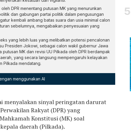
menyerukan kesatuan dan vigilansi.
jui oleh DPR menentang putusan MK yang menurunkan
 politik dan gabungan partai politik dalam pengusungan
gatur kembali ambang batas suara dan usia minimal calon
aturan sebelumnya, mengabaikan penyesuaian yang
teks yang lebih luas yang melibatkan potensi pencalonan
u Presiden Jokowi, sebagai calon wakil gubernur Jawa
ra putusan MK dan revisi UU Pilkada oleh DPR berdampak
 daerah, yang secara langsung mempengaruhi kelayakan
m Pilkada mendatang.
 dengan menggunakan AI
 menyalakan sinyal peringatan darurat
 Perwakilan Rakyat (DPR) yang
Mahkamah Konstitusi (MK) soal
kepala daerah (Pilkada).