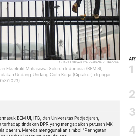
AR
ANTARA FOTO/ADITYA PRADANA PUTRA/RWA.
n Eksekutif Mahasiswa Seluruh Indonesia (BEM SI)
olakan Undang-Undang Cipta Kerja (Ciptaker) di pagar
0/3/2023).
rmasuk BEM UI, ITB, dan Universitas Padjadjaran,
 terhadap tindakan DPR yang mengabaikan putusan MK
ala daerah. Mereka menggunakan simbol "Peringatan