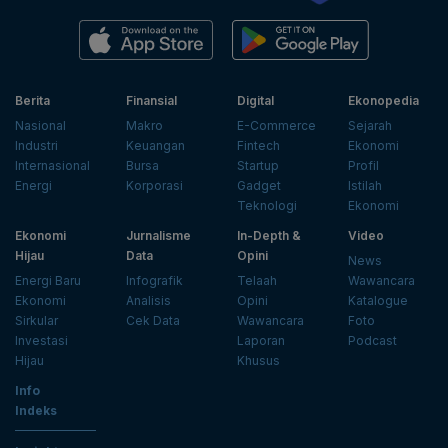
Berita
Finansial
Digital
Ekonopedia
Nasional
Makro
E-Commerce
Sejarah
Industri
Keuangan
Fintech
Ekonomi
Internasional
Bursa
Startup
Profil
Energi
Korporasi
Gadget
Istilah
Teknologi
Ekonomi
Ekonomi
Jurnalisme
In-Depth &
Video
Hijau
Data
Opini
News
Energi Baru
Infografik
Telaah
Wawancara
Ekonomi
Analisis
Opini
Katalogue
Sirkular
Cek Data
Wawancara
Foto
Investasi
Laporan
Podcast
Hijau
Khusus
Info
Indeks