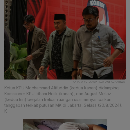
ANTARA FOTO/ASPRILLA DWI ADHA/RWA.
Ketua KPU Mochammad Afifuddin (kedua kanan) didampingi
Komisioner KPU Idham Holik (kanan), dan August Mellaz
(kedua kiri) berjalan keluar ruangan usai menyampaikan
tanggapan terkait putusan MK di Jakarta, Selasa (20/8/2024).
K