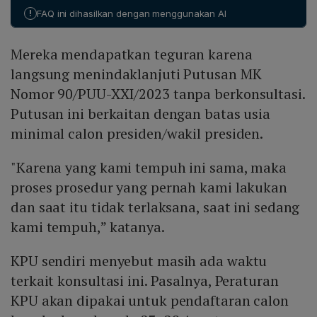
memutuskan untuk menjebolkan revisi UU Pilkada. Jika
dipandang kurang tepat.
!
FAQ ini dihasilkan dengan menggunakan AI
revisi tersebut disahkan, ambang batas pencalonan
kepala daerah tetap sebesar 20 % kursi DPRD,
Mereka mendapatkan teguran karena
sehingga persyaratan tersebut tidak berubah meskipun
ada putusan MK yang menyinggung masalah usia
langsung menindaklanjuti Putusan MK
minimal calon.
Nomor 90/PUU-XXI/2023 tanpa berkonsultasi.
Putusan ini berkaitan dengan batas usia
minimal calon presiden/wakil presiden.
"Karena yang kami tempuh ini sama, maka
proses prosedur yang pernah kami lakukan
dan saat itu tidak terlaksana, saat ini sedang
kami tempuh,” katanya.
KPU sendiri menyebut masih ada waktu
terkait konsultasi ini. Pasalnya, Peraturan
KPU akan dipakai untuk pendaftaran calon