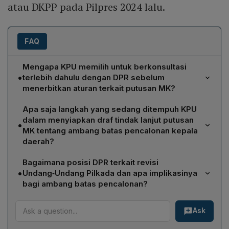
atau DKPP pada Pilpres 2024 lalu.
FAQ
Mengapa KPU memilih untuk berkonsultasi
•
terlebih dahulu dengan DPR sebelum
menerbitkan aturan terkait putusan MK?
KPU enggan terburu‑buru menerbitkan aturan karena
Apa saja langkah yang sedang ditempuh KPU
sebelumnya pernah mendapat teguran dari DKPP
dalam menyiapkan draf tindak lanjut putusan
•
karena menindaklanjuti Putusan MK Nomor
MK tentang ambang batas pencalonan kepala
90/PUU‑XXI/2023 tanpa konsultasi. Untuk menghindari
daerah?
hal serupa, KPU mengirim surat pada 21 Agustus ke DPR
KPU menyatakan masih memiliki waktu karena
guna memperoleh masukan dan memastikan prosedur
Bagaimana posisi DPR terkait revisi
Peraturan KPU akan dipakai pada pendaftaran calon
yang dijalankan sesuai mekanisme legislasi yang
•
Undang‑Undang Pilkada dan apa implikasinya
kepala daerah tanggal 27‑29 Agustus Saat ini KPU
berlaku.
bagi ambang batas pencalonan?
sedang melakukan komunikasi intensif dengan DPR,
DPR awalnya akan menggelar rapat dengan KPU untuk
menyusun draf peraturan yang mencerminkan putusan
Ask
menanggapi putusan MK tentang ambang batas
MK, serta memastikan bahwa proses penyusunan tidak
pencalonan. Namun, politisi Senayan kemudian
melanggar prosedur konsultasi yang sebelumnya