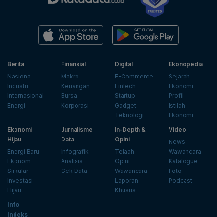
Berita
Finansial
Digital
Ekonopedia
Nasional
Makro
E-Commerce
Sejarah
Industri
Keuangan
Fintech
Ekonomi
Internasional
Bursa
Startup
Profil
Energi
Korporasi
Gadget
Istilah
Teknologi
Ekonomi
Ekonomi
Jurnalisme
In-Depth &
Video
Hijau
Data
Opini
News
Energi Baru
Infografik
Telaah
Wawancara
Ekonomi
Analisis
Opini
Katalogue
Sirkular
Cek Data
Wawancara
Foto
Investasi
Laporan
Podcast
Hijau
Khusus
Info
Indeks