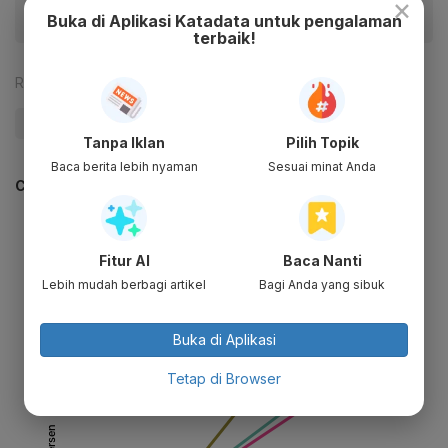
×
Buka di Aplikasi Katadata untuk pengalaman
terbaik!
Reporter:
Antara
#Anies
#PDIP
#Pilkada 2024
Tanpa Iklan
Pilih Topik
Baca berita lebih nyaman
Sesuai minat Anda
CEK JUGA DATA INI
Fitur AI
Baca Nanti
Lebih mudah berbagi artikel
Bagi Anda yang sibuk
Buka di Aplikasi
Tetap di Browser